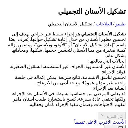
تشكيل الأسنان التجميلي
طبیبو
/
العلاجات
/
تشكيل الأسنان التجميلي
تشكيل الأسنان التجميلي
هو إجراء بسيط غير جراحي يهدف إلى
تحسين مظهر الأسنان من خلال إعادة تشكيل حوافها. يُعرف أيضًا
باسم “إعادة تشكيل الأسنان” أو “الأودونتوبلاستي”، ويتضمن إزالة
كمية صغيرة من مينا الأسنان لتحسين حجمها، شكلها، ومحاذاتها
بشكل عام.
الحالات التي يعالجها:
الأسنان غير المتساوية. الحواف غير المنتظمة. الشقوق الصغيرة.
فوائد الإجراء:
تحسين تناسق الابتسامة. نتائج سريعة: يمكن إكماله في جلسة
واحدة. غير مؤلم عمومًا: مع حد أدنى من الانزعاج.
العناية بعد الإجراء:
قد يعاني المرضى من حساسية بسيطة في الأسنان بعد الإجراء،
ولكنها تختفي عادةً بسرعة. يُنصح باستشارة طبيب أسنان ماهر
لتقييم الاحتياجات وضمان تنفيذ الإجراء بأمان وفعالية.
اقرأ المزيد
الأحدث
الأقرب
الأعلى تقييماً