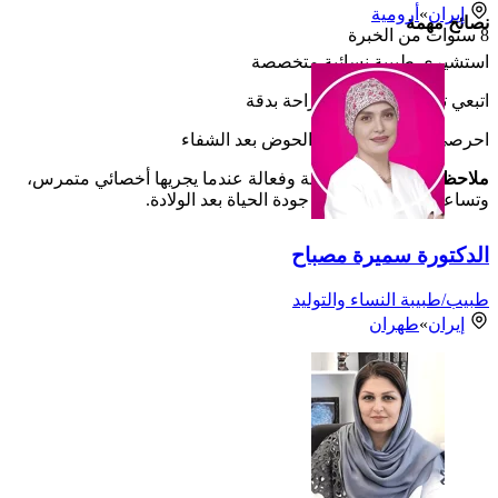
إيران
»
أرومية
نصائح مهمة
8
سنوات من الخبرة
استشيري طبيبة نسائية متخصصة
اتبعي تعليمات ما بعد الجراحة بدقة
احرصي على تمارين قاع الحوض بعد الشفاء
ملاحظة:
هذه الجراحة آمنة وفعالة عندما يجريها أخصائي متمرس،
وتساعد كثيرًا في تحسين جودة الحياة بعد الولادة.
الدكتورة سميرة مصباح
طبيب/طبيبة النساء والتوليد
إيران
»
طهران