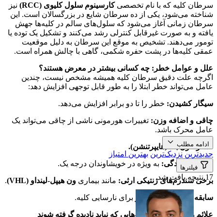
سرطان کلیه که با نام تخصصی
کارسینوم سلول کلیوی (RCC)
نیز
شناخته می‌شود، یکی از ده سرطان شایع در بزرگسالان است. این
سرطان زمانی آغاز می‌شود که سلول‌های سالم در کلیه‌ها جهش
یافته و به صورت غیرقابل کنترلی رشد می‌کنند و تشکیل یک توده یا
تومور می‌دهند. تشخیص به موقع این سرطان به دلیل موقعیت
عمقی کلیه‌ها در پشت حفره شکمی، گاهی با چالش همراه است.
علل و عوامل خطر: چه کسانی بیشتر در معرض هستند؟
اگرچه علت دقیق سرطان کلیه همیشه مشخص نیست، چندین
عامل می‌تواند خطر ابتلا را به طور قابل توجهی افزایش دهد:
سیگار کشیدن:
خطر را تا دو برابر افزایش می‌دهد.
چاقی و اضافه وزن:
تغییرات هورمونی ناشی از چاقی می‌تواند یک
عامل محرک باشد.
ادامه مطلب
فشار خون بالا (هایپرتنشن).
جدیدترین
نزدیک‌ترین
بهترین امتیاز
سابقه خانوادگی:
به ویژه در خویشاوندان درجه یک.
فیلترها
17 نتیجه یافت شد
برخی سندرم‌های ژنتیکی ارثی:
مانند بیماری
ون هیپل-لینداو (VHL)
.
سابقه طولانی‌مدت دیالیز
برای نارسایی کلیه.
علائم هشداردهنده: نشانه‌هایی که نباید نادیده گرفته شوند