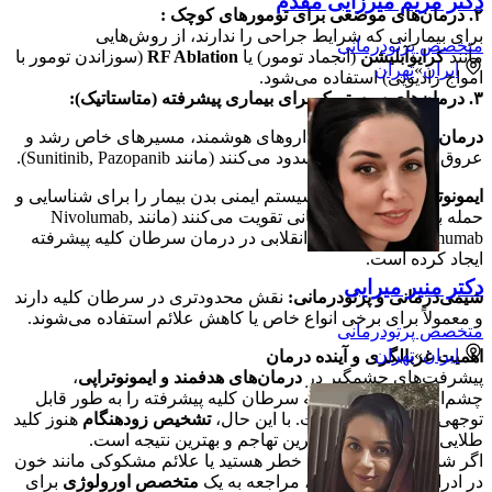
دکتر مریم میرزایی مقدم
۲. درمان‌های موضعی برای تومورهای کوچک :
برای بیمارانی که شرایط جراحی را ندارند، از روش‌هایی
متخصص پرتودرمانی
مانند
کرایوآبلیشن
(انجماد تومور) یا
RF Ablation
(سوزاندن تومور با
ایران
»
تهران
امواج رادیویی) استفاده می‌شود.
۳. درمان‌های سیستمیک برای بیماری پیشرفته (متاستاتیک):
درمان‌های هدفمند :
این داروهای هوشمند، مسیرهای خاص رشد و
عروق‌رسانی تومور را مسدود می‌کنند (مانند Sunitinib, Pazopanib).
ایمونوتراپی :
این داروها سیستم ایمنی بدن بیمار را برای شناسایی و
حمله به سلول‌های سرطانی تقویت می‌کنند (مانند Nivolumab,
Ipilimumab). ایمونوتراپی انقلابی در درمان سرطان کلیه پیشرفته
ایجاد کرده است.
دکتر منیر میرایی
شیمی‌درمانی و پرتودرمانی:
نقش محدودتری در سرطان کلیه دارند
و معمولاً برای برخی انواع خاص یا کاهش علائم استفاده می‌شوند.
متخصص پرتودرمانی
ایران
»
تهران
اهمیت غربالگری و آینده درمان
پیشرفت‌های چشمگیر در
درمان‌های هدفمند و ایمونوتراپی
،
چشم‌انداز بیماران مبتلا به سرطان کلیه پیشرفته را به طور قابل
توجهی بهبود بخشیده است. با این حال،
تشخیص زودهنگام
هنوز کلید
طلایی برای درمان با کمترین تهاجم و بهترین نتیجه است.
اگر شما نیز دارای عوامل خطر هستید یا علائم مشکوکی مانند خون
در ادرار را تجربه می‌کنید، مراجعه به یک
متخصص اورولوژی
برای