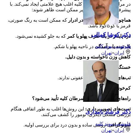
در مراحل اولیه، سرطان کلیه اغلب هیچ علامتی ایجاد نمی‌کند. با
پیشرفت بیماری، علائم زیر ممکن است ظاهر شوند:
هماچوری:
مشاهده
خون در ادرار
که ممکن است به رنگ صورتی،
قرمز یا کوکاکولا باشد.
دکتر کوشا کمالی
درد پایدار در یک طرف پهلو یا کمر
که به جلو کشیده نمی‌شود.
فلوشیپ پیوند کلیه
یک توده یا برآمدگی
در ناحیه پهلو یا شکم.
ایران
»
تهران
کاهش وزن ناخواسته و بدون دلیل.
خستگی مفرط و مداوم.
تب‌های متناوب
که منشأ عفونی ندارند.
کم‌خونی (آنمی).
راه‌های تشخیص: چگونه سرطان کلیه تأیید می‌شود؟
تست‌های تصویربرداری:
این روش‌ها اغلب به طور اتفاقی هنگام
دکتر فرشاد نامداری
بررسی مشکل دیگری، تومور را کشف می‌کنند.
فلوشیپ پیوند کلیه
سونوگرافی:
روشی ساده و بدون درد برای بررسی اولیه.
ایران
»
تهران