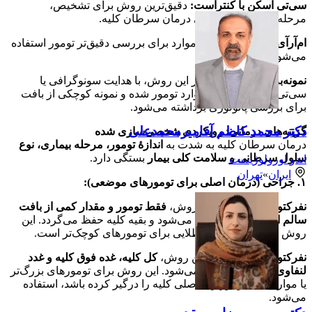
سی‌تی اسکن با کنتراست:
دقیق‌ترین روش برای تشخیص،
مرحله‌بندی و برنامه‌ریزی درمان سرطان کلیه.
ام‌آرآی (MRI):
در برخی موارد برای بررسی دقیق‌تر تومور استفاده
می‌شود.
نمونه‌برداری (بیوپسی):
در این روش، با هدایت سونوگرافی یا
سی‌تی، یک سوزن نازک وارد تومور شده و نمونه کوچکی از بافت
برای بررسی پاتولوژی برداشته می‌شود.
دکتر محمد کاظم آقامیرمحمدعلی
گزینه‌های درمانی: رویکردی شخصی‌سازی شده
درمان سرطان کلیه به شدت به
اندازۀ تومور، مرحله بیماری، نوع
سلول سرطانی و سلامت کلی بیمار
بستگی دارد.
اندو اورولوژیست
ایران
»
تهران
۱. جراحی (درمان اصلی برای تومورهای موضعی):
نفرکتومی جزئی:
در این روش،
فقط تومور و مقدار کمی از بافت
سالم اطراف آن
برداشته می‌شود و بقیه کلیه حفظ می‌گردد. این
روش امروزه استاندارد طلایی برای تومورهای کوچک‌تر است.
نفرکتومی رادیکال:
در این روش،
کل کلیه، غده فوق کلیه و غدد
لنفاوی اطراف
برداشته می‌شود. این روش برای تومورهای بزرگ‌تر
یا مواردی که تومور رگ اصلی کلیه را درگیر کرده باشد، استفاده
می‌شود.