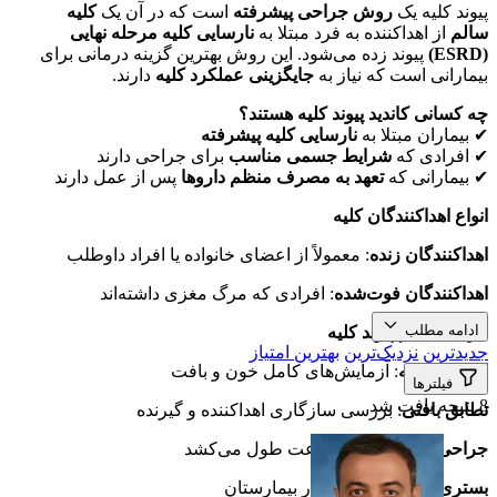
پیوند کلیه یک
روش جراحی پیشرفته
است که در آن یک
کلیه
سالم
از اهداکننده به فرد مبتلا به
نارسایی کلیه مرحله نهایی
(ESRD)
پیوند زده می‌شود. این روش بهترین گزینه درمانی برای
بیمارانی است که نیاز به
جایگزینی عملکرد کلیه
دارند.
چه کسانی کاندید پیوند کلیه هستند؟
✔ بیماران مبتلا به
نارسایی کلیه پیشرفته
✔ افرادی که
شرایط جسمی مناسب
برای جراحی دارند
✔ بیمارانی که
تعهد به مصرف منظم داروها
پس از عمل دارند
انواع اهداکنندگان کلیه
اهداکنندگان زنده
: معمولاً از اعضای خانواده یا افراد داوطلب
اهداکنندگان فوت‌شده
: افرادی که مرگ مغزی داشته‌اند
ادامه مطلب
مراحل انجام پیوند کلیه
جدیدترین
نزدیک‌ترین
بهترین امتیاز
ارزیابی اولیه
: آزمایش‌های کامل خون و بافت
فیلترها
8 نتیجه یافت شد
تطابق بافتی
: بررسی سازگاری اهداکننده و گیرنده
جراحی
: که حدود 3-4 ساعت طول می‌کشد
بستری
: معمولاً 5-7 روز در بیمارستان