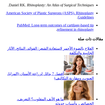
Daniel RK.
Rhinoplasty: An Atlas of Surgical Techniques.
American Society of Plastic Surgeons (ASPS). Rhinoplasty
.
Guidelines
PubMed: Long-term outcomes of cartilage-based tip
.
refinement in rhinoplasty
مقالات ذات صلة
العلاج بالضوء الأحمر لاستعادة الشعر: الفوائد، النتائج، الآثار
الجانبية والتكلفة
أفضل 7 بدائل لزراعة الأسنان (المزايا،
العيوب، ومقارنة التكاليف)
ما هو الأنف المقلوب؟ التعريف،
الخصائص، وأسباب حدوثه