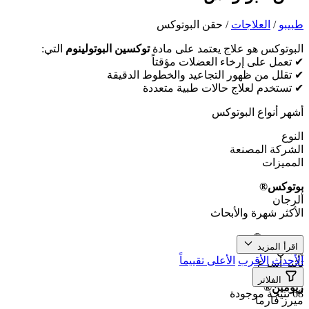
طبیبو
/
العلاجات
/
حقن البوتوكس
البوتوكس هو علاج يعتمد على مادة
توكسين البوتولينوم
التي:
✔ تعمل على إرخاء العضلات مؤقتاً
✔ تقلل من ظهور التجاعيد والخطوط الدقيقة
✔ تستخدم لعلاج حالات طبية متعددة
أشهر أنواع البوتوكس
النوع
الشركة المصنعة
المميزات
بوتوكس®
ألرجان
الأكثر شهرة والأبحاث
ديسبورت®
اقرأ المزيد
إيبسن
الأحدث
الأقرب
الأعلى تقييماً
تأثير أسرع
الفلاتر
زيومين®
68 نتيجة موجودة
ميرز فارما