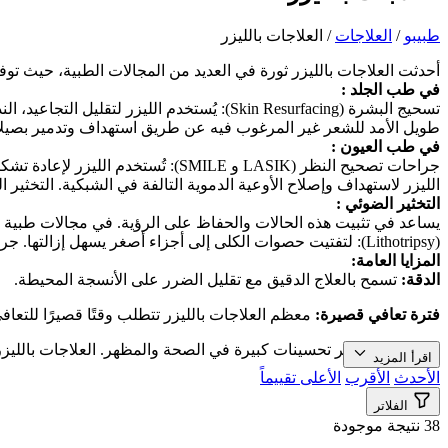
طبیبو
/
العلاجات
/
العلاجات بالليزر
أحدثت العلاجات بالليزر ثورة في العديد من المجالات الطبية، حيث تو
في طب الجلد :
طويل الأمد للشعر غير المرغوب فيه عن طريق استهداف وتدمير بصيلا
في طب العيون :
جراحات تصحيح النظر (LASIK و MILE
الليزر لاستهداف وإصلاح الأوعية الدموية التالفة في الشبكية. التخثير الضوئي (Photocoagulation): يساعد في تثبيت هذه الحالات والحف
التخثير الضوئي :
يساعد في تثبيت هذه الحالات والحفاظ على الرؤية. في مجالات طبية أخرى: ط
(Lithotripsy): لتفتيت حصوات الكلى إلى أجزاء أصغر يسهل إزالتها. جراحة التجميل (Plastic Surgery): إزالة الندوب. إزالة الوشم. تحسينات تجميلية أخرى.
المزايا العامة:
الدقة:
تسمح بالعلاج الدقيق مع تقليل الضرر على الأنسجة المحيطة.
فترة تعافي قصيرة:
معظم العلاجات بالليزر تتطلب وقتًا قصيرًا للتعاف
نتائج فعالة:
توفر تحسينات كبيرة في الصحة والمظهر. العلاجات باللي
اقرأ المزيد
الأحدث
الأقرب
الأعلى تقييماً
الفلاتر
38 نتيجة موجودة