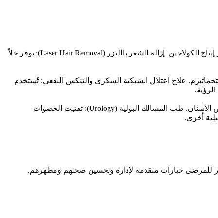
تسحيج البشرة (Skin Resurfacing): يُستخدم الليزر لتقليل التجاعيد، الندوب، وبقع الشيخوخة عن طريق إزالة الطبقات التالفة من الجلد وتحفيز إنتاج الكولاجين. إزالة الشعر بالليزر (Laser Hair Removal): يوفر حلاً
ل النظر، والاستجماتيزم. علاج اعتلال الشبكية السكري والتنكس البقعي: تُستخدم
عن التسوس. علاج اللثة. تبييض الأسنان. طب المسالك البولية (Urology): تفتيت الحصوات
يوفر للمرضى خيارات متقدمة لإدارة وتحسين صحتهم ومظهرهم.