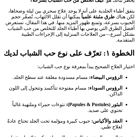
يخطر ببالك هو:
كيف أتخلص من حب الشباب بسرعة؟
يتفق أطباء الجلدية على أنه لا يوجد علاج سحري بين ليلة وضحاها،
لكن هناك
طرق مثبتة علمياً
يمكنها أن تقلل الالتهاب، تُصغّر حجم
الحبوب بسرعة، وتمنع ظهور المزيد منها. في هذا المقال، نستعرض
أفضل الطرق التي يوصي بها أطباء الجلد للتخلص من حب الشباب
بشكل أسرع—من العلاجات المنزلية إلى الإجراءات الطبية
المتقدمة.
الخطوة ١: تعرّف على نوع حب الشباب لديك
اختيار العلاج الصحيح يبدأ بمعرفة نوع حب الشباب:
الرؤوس البيضاء:
مسام مسدودة مغلقة عند سطح الجلد.
الرؤوس السوداء:
مسام مفتوحة تتأكسد وتتحول إلى اللون
الداكن.
البثور (Papules & Pustules):
نتوءات حمراء وملتهبة غالباً
تحتوي على صديد.
العقد والأكياس:
حبوب كبيرة ومؤلمة تحت الجلد تحتاج عادةً
لعلاج طبي.