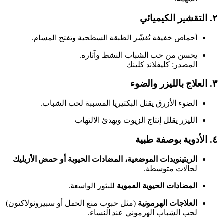
٢.
التقشير الكيميائي
أحماض خفيفة تُقشّر الطبقة السطحية وتفتح المسام.
يحسن من حب الشباب النشط وآثاره.
المصدر: كليفلاند كلينك
٣.
العلاج بالليزر والضوء
الضوء الأزرق يقتل البكتيريا المسببة لحب الشباب.
الليزر يقلل إنتاج الزيوت ويهدئ الالتهاب.
٤.
الأدوية بوصفة طبية
الريتينويدات الموضعية، المضادات الحيوية أو حمض الأزيليك
لحالات متوسطة.
المضادات الحيوية الفموية
للبثور الواسعة.
العلاجات الهرمونية
(مثل حبوب منع الحمل أو سبيرونولاكتون)
لحب الشباب الهرموني عند النساء.