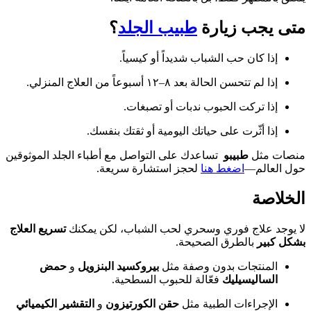
متى يجب زيارة
طبيب الجلد
؟
إذا كان حب الشباب شديداً أو كيسياً.
إذا لم تتحسن الحالة بعد ٨–١٢ أسبوعاً من العلاج المنزلي.
إذا تركت الحبوب ندبات أو تصبغات.
إذا أثّرت على حياتك اليومية أو ثقتك بنفسك.
منصات مثل
طبيبو
تساعدك على التواصل مع أطباء الجلد الموثوقين
حول العالم—
اضغط هنا
لحجز استشارة سريعة.
الخلاصة
لا يوجد علاج فوري وسحري لحب الشباب، لكن يمكنك
تسريع العلاج
بشكل كبير
بالطرق الصحيحة.
المنتجات بدون وصفة مثل
بيروكسيد البنزويل
و
حمض
الساليسيليك
فعّالة للحبوب السطحية.
الإجراءات الطبية مثل
حقن الكورتيزون
و
التقشير الكيميائي