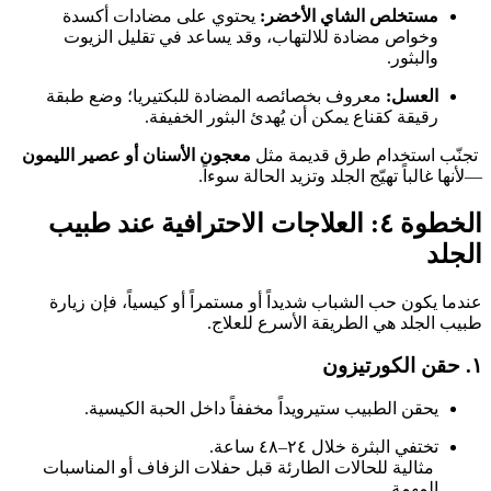
مستخلص الشاي الأخضر:
يحتوي على مضادات أكسدة
وخواص مضادة للالتهاب، وقد يساعد في تقليل الزيوت
والبثور.
العسل:
معروف بخصائصه المضادة للبكتيريا؛ وضع طبقة
رقيقة كقناع يمكن أن يُهدئ البثور الخفيفة.
تجنّب استخدام طرق قديمة مثل
معجون الأسنان أو عصير الليمون
—لأنها غالباً تهيّج الجلد وتزيد الحالة سوءاً.
الخطوة ٤: العلاجات الاحترافية عند طبيب
الجلد
عندما يكون حب الشباب شديداً أو مستمراً أو كيسياً، فإن زيارة
طبيب الجلد هي الطريقة الأسرع للعلاج.
١.
حقن الكورتيزون
يحقن الطبيب ستيرويداً مخففاً داخل الحبة الكيسية.
تختفي البثرة خلال ٢٤–٤٨ ساعة.
مثالية للحالات الطارئة قبل حفلات الزفاف أو المناسبات
المهمة.