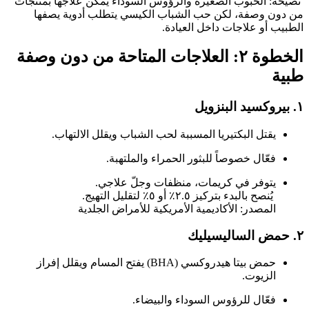
نصيحة: الحبوب الصغيرة والرؤوس السوداء يمكن علاجها بمنتجات
من دون وصفة، لكن حب الشباب الكيسي يتطلب أدوية يصفها
الطبيب أو علاجات داخل العيادة.
الخطوة ٢: العلاجات المتاحة من دون وصفة
طبية
١.
بيروكسيد البنزويل
يقتل البكتيريا المسببة لحب الشباب ويقلل الالتهاب.
فعّال خصوصاً للبثور الحمراء والملتهبة.
يتوفر في كريمات، منظفات وجلّ علاجي.
يُنصح بالبدء بتركيز ٢.٥٪ أو ٥٪ لتقليل التهيج.
المصدر: الأكاديمية الأمريكية للأمراض الجلدية
٢.
حمض الساليسيليك
حمض بيتا هيدروكسي (BHA) يفتح المسام ويقلل إفراز
الزيوت.
فعّال للرؤوس السوداء والبيضاء.