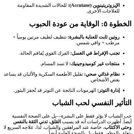
الإيزوتريتينوين (Accutane):
للحالات الشديدة المقاومة
للعلاجات الأخرى.
الخطوة ٥: الوقاية من عودة الحبوب
روتين ثابت للعناية بالبشرة:
تنظيف لطيف مرتين يومياً +
مرطب + واقي شمس.
تجنب الإفراط في الغسل:
الفرك القوي يُفاقم الحالة.
منتجات غير كوميدوجينيك:
لا تسد المسام.
نظام غذائي صحي:
تقليل الأطعمة السكرية والألبان قد يساعد
بعض الأشخاص.
إدارة التوتر:
الهرمونات الناتجة عن التوتر قد تُحفز البثور.
التأثير النفسي لحب الشباب
حب الشباب لا يؤثر فقط على البشرة—بل على الصحة النفسية
أيضاً. أظهرت الدراسات أنه قد يسبب
القلق، تدني الثقة بالنفس
وحتى الاكتئاب
، خاصة عند المراهقين والشباب. لذا، علاجه السريع لا
يتعلق بالمظهر فقط، بل بالصحة العامة أيضاً.