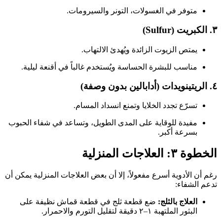
متوفر في الغسولات، التونر والسيرومات.
٣.
الكبريت (Sulfur)
يمتص الزيوت الزائدة ويُهدئ الالتهاب.
مناسب للبشرة الحساسة ويُستخدم غالباً في أقنعة ليلية.
٤.
الريتينويدات (أدابالين بدون وصفة)
تسرّع تجدد الخلايا وتمنع انسداد المسام.
مفيدة للوقاية على المدى الطويل، وتساعد في شفاء الحبوب
بسرعة أكبر.
الخطوة ٣: العلاجات المنزلية
رغم أن الأدوية أسرع مفعولاً، إلا أن بعض العلاجات المنزلية يمكن أن
تدعم الشفاء:
العلاج بالثلج:
ضع قطعة ثلج في قطعة قماش نظيفة على
البثور الملتهبة ١–٢ دقيقة لتقليل التورم والاحمرار.