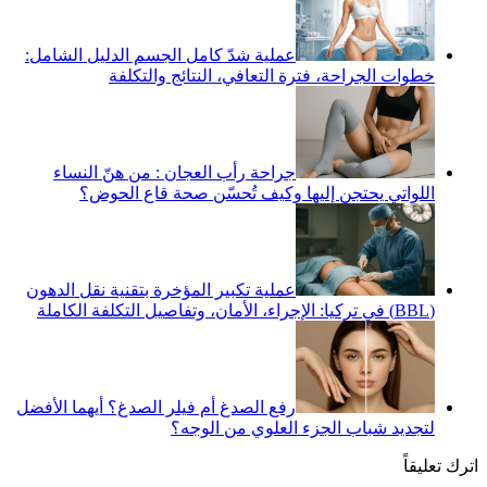
عملية شدّ كامل الجسم الدليل الشامل:
خطوات الجراحة، فترة التعافي، النتائج والتكلفة
جراحة رأب العجان : من هنّ النساء
اللواتي يحتجن إليها وكيف تُحسّن صحة قاع الحوض؟
عملية تكبير المؤخرة بتقنية نقل الدهون
(BBL) في تركيا: الإجراء، الأمان، وتفاصيل التكلفة الكاملة
رفع الصدغ أم فيلر الصدغ؟ أيهما الأفضل
لتجديد شباب الجزء العلوي من الوجه؟
اترك تعليقاً