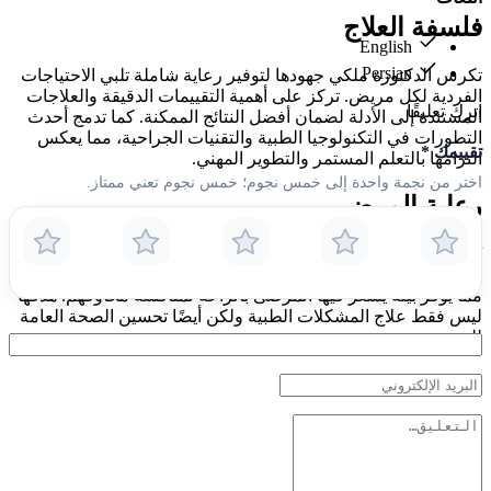
فلسفة العلاج
English
Persian
تكرس الدكتورة ملكي جهودها لتوفير رعاية شاملة تلبي الاحتياجات
الفردية لكل مريض. تركز على أهمية التقييمات الدقيقة والعلاجات
اترك تعليقًا
المستندة إلى الأدلة لضمان أفضل النتائج الممكنة. كما تدمج أحدث
التطورات في التكنولوجيا الطبية والتقنيات الجراحية، مما يعكس
تقييمك
*
التزامها بالتعلم المستمر والتطوير المهني.
اختر من نجمة واحدة إلى خمس نجوم؛ خمس نجوم تعني ممتاز.
رعاية المرضى
تُعرف الدكتورة ملكي بأسلوبها الإنساني في رعاية المرضى، حيث
تأخذ الوقت الكافي لتثقيفهم حول حالاتهم وخيارات العلاج المتاحة،
مما يوفر بيئة يشعر فيها المرضى بالراحة لمناقشة مخاوفهم. هدفها
ليس فقط علاج المشكلات الطبية ولكن أيضًا تحسين الصحة العامة
للمرضى.