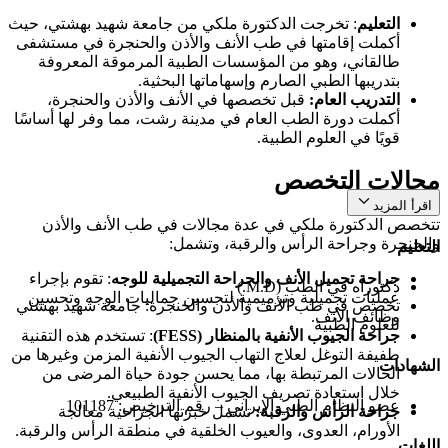
التعليم
: تخرجت الدكتورة ملكي من جامعة شهيد بهشتي، حيث
أكملت إقامتها في طب الأنف والأذن والحنجرة في مستشفى
طالقاني، وهو من المؤسسات الطبية المرموقة المعروفة
بتدريبها الطبي الصارم وإسهاماتها البحثية.
التدريب العام:
قبل تخصصها في الأنف والأذن والحنجرة،
أكملت دورة الطب العام في مدينة رشت، مما وفر لها أساسًا
قويًا في العلوم الطبية.
مجالات التخصص
اقرأ المزيد
تتخصص الدكتورة ملكي في عدة مجالات في طب الأنف والأذن
والحنجرة وجراحة الرأس والرقبة، وتشمل:
التعليم
جراحة تجميل الأنف والجراحة التجميلية للوجه
: تقوم بإجراء
دكتوراه في الطب (M.D.)
عمليات تجميلية وترميمية لتحسين جماليات الوجه وتحسين
تخصص في طب الأنف والأذن والحنجرة: جامعة شهيد بهشتي
وظائف الأنف.
للعلوم الطبية
جراحة الجيوب الأنفية بالمنظار (FESS)
: تستخدم هذه التقنية
طفيفة التوغل لعلاج التهاب الجيوب الأنفية المزمن وغيرها من
الشهادات
الحالات المرتبطة بها، مما يحسن جودة حياة المرضى من
خلال استعادة تصريف الجيوب الأنفية الطبيعي.
عضو النظام الطبي الإيراني – رقم الترخيص: 101187
جراحة الرأس والرقبة:
تشمل خبرتها الجراحية معالجة
الأورام، العدوى، والعيوب الخلقية في منطقة الرأس والرقبة.
اللغات