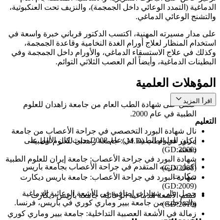
الدماغية (التمدد الوعائي داخل الجمجمة)، والنزيف تحت العنكبوتية،
والتشنج الوعائي الدماغي.
على مدار مسيرته المهنية، اكتسب الدكتور قرباني خبرة واسعة في
استخدام المنظار لعلاج أورام الغدة النخامية وقاعدة الجمجمة،
وكذلك في علاج الاستسقاء الدماغي، والأورام داخل الجمجمة وفي
البطينات الدماغية، وأيضاً ألم العصب الثلاثي التوائم.
المؤهلات العلمية
اقرأ المزيد
حصل على شهادة الطب العام من جامعة زاهدان للعلوم
الطبية في عام 2000.
التعليم
نال شهادة البورد التخصصي في جراحة الأعصاب من جامعة
إيران للعلوم الطبية في عام 2008، حيث كان الأول على
دكتور في الطب (M.D.): جامعة زاهدان للعلوم الطبية
دفعته.
(GD:2000)
شهادة البورد في جراحة الأعصاب: جامعة إيران للعلوم الطبية
أكمل تدريبه المتقدم في جراحة الأعصاب بجامعة باريس
(GD:2008)
ديكارت.
شهادة البورد في جراحة الأعصاب: جامعة باريس ديكارت
(GD:2009)
حصل على شهادات إضافية في الأشعة الوعائية الدماغية
قسم الأشعة الدماغية الوعائية: جامعة باريس ديكارت
والتداخلية من جامعة بيير وماري كوري في باريس، فرنسا.
(GD:2010)
زمالة في الأشعة العصبية التداخلية: جامعة بيير وماري كوري