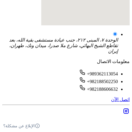
الوحدة ٧، المبنى ٢١٢، جنب عيادة مستشفى بقية الله، بعد
تقاطع الشيخ البهائي، شارع ملا صدرا، ميدان ونك، طهران،
إيران
معلومات الاتصال
+989362113054
+982188502250
+982188606632
اتصل الآن
الإبلاغ عن مشكلة؟