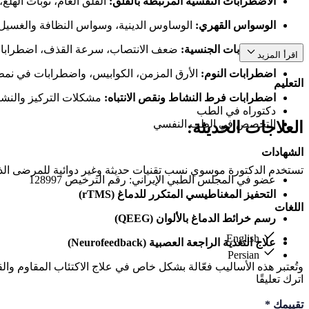
الاضطرابات النفسية المرتبطة بالقلق:
القلق العام، نوبات الهلع،
الوسواس القهري:
الوساوس الدينية، وسواس النظافة والغسي
الاضطرابات الجنسية:
ضعف الانتصاب، سرعة القذف، اضطرابات 
اقرأ المزيد
اضطرابات النوم:
الأرق المزمن، الكوابيس، واضطرابات في نمط
التعليم
اضطرابات فرط النشاط ونقص الانتباه:
مشكلات التركيز والنشاط
دكتوراه في الطب
التخصص في الطب النفسي
العلاجات الحديثة:
الشهادات
تستخدم الدكتورة موسوي نسب تقنيات حديثة وغير دوائية للمرضى الذين 
عضو في المجلس الطبي الإيراني: رقم الترخيص 128997
التحفيز المغناطيسي المتكرر للدماغ (rTMS)
اللغات
رسم خرائط الدماغ بالألوان (QEEG)
English
علاج التغذية الراجعة العصبية (Neurofeedback)
Persian
وتُعتبر هذه الأساليب فعّالة بشكل خاص في علاج الاكتئاب المقاوم وا
اترك تعليقًا
تقييمك
*