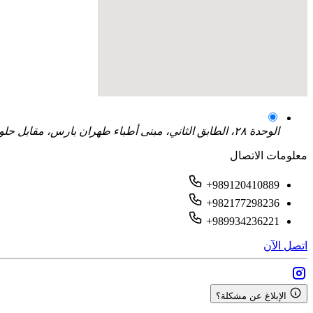
الوحدة ٢٨، الطابق الثاني، مبنى أطباء طهران بارس، مقابل حلواني مانلي، نبش طاهري، ١٩٦ غرب، فلکه الثالث، طهران بارس، طهران، إيران
معلومات الاتصال
+989120410889
+982177298236
+989934236221
اتصل الآن
الإبلاغ عن مشكلة؟