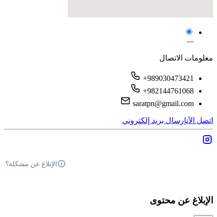
—
معلومات الاتصال
+989030473421
+982144761068
saratpn@gmail.com
اتصل الآن
إرسال بريد إلكتروني
الإبلاغ عن مشكلة؟
الإبلاغ عن محتوى