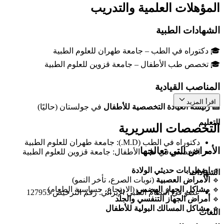
المؤهلات العلمية والتدريب
الشهادات الطبية
🎓 دكتوراه في الطب – جامعة طهران للعلوم الطبية
🎓 تخصص طب الأطفال – جامعة قزوين للعلوم الطبية
المناصب القيادية
اقرأ المزيد
🏥
رئيسة العيادة التخصصية للأطفال
في جولستان (حاليًا)
التعليم
التخصصات السريرية
دكتوراه في الطب (M.D.): جامعة طهران للعلوم الطبية
الأمراض التي تعالجها
التخصص في طب الأطفال: جامعة قزوين للعلوم الطبية
🔹
اضطرابات حديثي الولادة
الشهادات
🔹
الأمراض العصبية
(نوبات الصرع، تأخر النمو)
🔹
مشاكل الجهاز الهضمي
(الارتجاع، حساسية الطعام)
عضو في النظام الطبي الإيراني: رقم الترخيص 127953
🔹
أمراض الجهاز التنفسي والجلد
🔹
مشاكل المسالك البولية للأطفال
اللغات