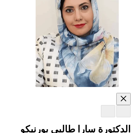
الدكتورة سارا طالبي بورنيكو