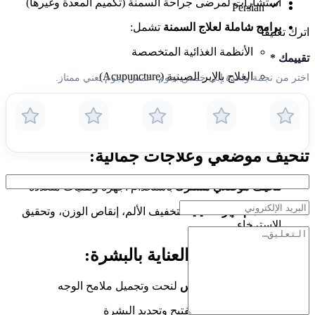
استشارات لمرضى جراحة السمنة (تكميم المعدة وغيرها)
Persian
برامج شاملة لعلاج السمنة
تشمل:
اترك تعليقًا
الأنظمة الغذائية المتخصصة
تقييمك
*
العلاج بالإبر الصينية (Acupuncture)
اختر من نجمة واحدة إلى خمس نجوم؛ خمس نجوم تعني ممتاز.
التحفيز الكهربائي للعضلات (EMS)
تقنيات زرع الخيوط
تنحيف موضعي وعلاجات جمالية:
تنحيف موضعي مشترك
باستخدام أجهزة وتقنيات متعددة
استخدام الإبر الصينية
لتخفيف الألم، إنقاص الوزن، وتحقيق
الاسترخاء
خدمات التجميل والعناية بالبشرة:
حقن الفيلر والبوتوكس
لنحت وتجميل ملامح الوجه
استخدام ميزوجيل
لتفتيح وتجديد البشرة