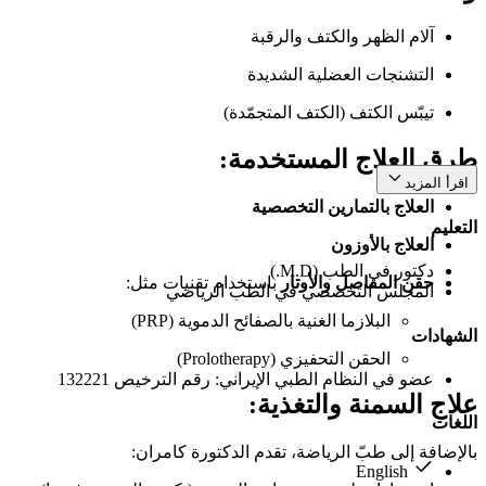
آلام الظهر والكتف والرقبة
التشنجات العضلية الشديدة
تيبّس الكتف (الكتف المتجمّدة)
طرق العلاج المستخدمة:
اقرأ المزيد
العلاج بالتمارين التخصصية
التعليم
العلاج بالأوزون
دكتور في الطب (M.D.)
حقن المفاصل والأوتار
باستخدام تقنيات مثل:
المجلس التخصصي في الطب الرياضي
البلازما الغنية بالصفائح الدموية (PRP)
الشهادات
الحقن التحفيزي (Prolotherapy)
عضو في النظام الطبي الإيراني: رقم الترخيص 132221
علاج السمنة والتغذية:
اللغات
بالإضافة إلى طبّ الرياضة، تقدم الدكتورة كامران:
English