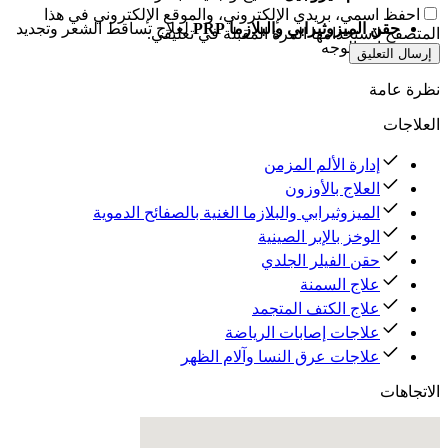
احفظ اسمي، بريدي الإلكتروني، والموقع الإلكتروني في هذا
حقن الميزوثيرابي والبلازما PRP
لعلاج تساقط الشعر وتجديد
المتصفح لاستخدامها المرة المقبلة في تعليقي.
نضارة الوجه
إرسال التعليق
نظرة عامة
العلاجات
إدارة الألم المزمن
العلاج بالأوزون
الميزوثيرابي والبلازما الغنية بالصفائح الدموية
الوخز بالإبر الصينية
حقن الفيلر الجلدي
علاج السمنة
علاج الكتف المتجمد
علاجات إصابات الرياضة
علاجات عرق النسا وآلام الظهر
الاتجاهات