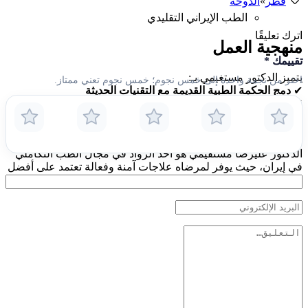
قطر
»
الدوحة
الطب الإيراني التقليدي
اترك تعليقًا
منهجية العمل
تقييمك
*
يتميز الدكتور مستغيمي بـ:
اختر من نجمة واحدة إلى خمس نجوم؛ خمس نجوم تعني ممتاز.
✔
دمج الحكمة الطبية القديمة مع التقنيات الحديثة
✔
توفير رعاية صحية شاملة ومتكاملة
✔
تطبيق علاجات شخصية حسب احتياجات كل مريض
✔
استخدام طرق علاج غير دوائية وفعالة
الدكتور عليرضا مستقيمي هو أحد الرواد في مجال الطب التكاملي
في إيران، حيث يوفر لمرضاه علاجات آمنة وفعالة تعتمد على أفضل
ما في الطب التقليدي والحديث.