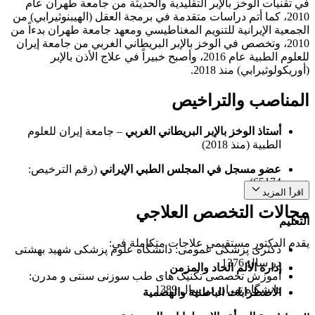
في تقنيات الوخز بالإبر التقليدية والحديثة من جامعة طهران عام
2010، كما أتم دراسات متقدمة في برمجة العقل (الهيبنوثيرابي) من
الجمعية الإيرانية للتنويم المغناطيسي ومعهد جامعة طهران بدءاً من
2010، وتخصص في الوخز بالإبر البريطاني الغربي من جامعة إيران
للعلوم الطبية عام 2016، وأصبح خبيراً في علاج الأذن بالإبر
(أوريكولوثيرابي) منذ 2018.
المناصب والتراخيص
أستاذ الوخز بالإبر البريطاني الغربي
– جامعة إيران للعلوم
الطبية (منذ 2018)
عضو مسجل في المجلس الطبي الإيراني
(رقم الترخيص:
65174)
اقرأ المزيد
مجالات التخصص العلاجي
التعليم
يقدم الدكتور مستقيمي علاجات متكاملة في:
دکتری پزشکی عمومی: دانشگاه علوم پزشکی شهید بهشتی
در سال 1376
إدارة الألم الحاد والمزمن
آموزش تخصصی تکنیک های طب سوزنی سنتی و مدرن:
دانشگاه تهران در سال 1389
الاضطرابات الباطنية والهضمية