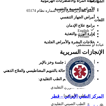
صحة المرأة والاضطرابات الهرمونية
الشهادات
الأمراض العصبية والنفسية
عضو نظام پزشکی ایران: شماره نظام 65174
أمراض الجهاز التنفسي
اللغات
برامج علاج الإدمان
English
إدارة الوزن والتغذية
Persian
علاجات البشرة والأمراض الجلدية
عيادة أو مستشفى
الإنجازات السريرية
أجرى أكثر من 2000 جلسة وخز بالإبر
عالج أكثر من 8000 حالة بالتنويم المغناطيسي والعلاج الذهني
خبرة واسعة في نظم الطب التقليدي
:
الطب الكوري التقليدي
طب الأيورفيدا
المركز الطبي الإيراني – قطر
الطب الصيني التقليدي