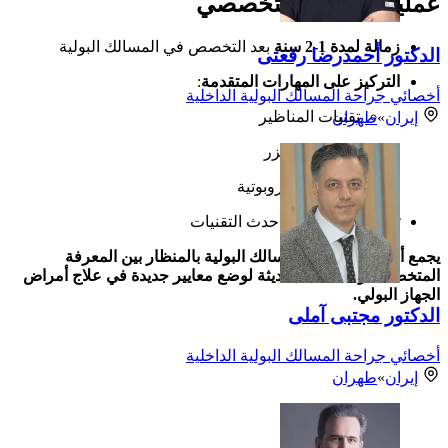
عملية التدريب التخصصي
زمالة لمدة 1-2 سنة
بعد التخصص في المسالك البولية
الدكتور أحمدرضا رفعتی
التركيز على المهارات المتقدمة
:
أخصائي جراحة المسالك البولية الداخلية
تقنيات المناظير
إيران
»
طهران
الجراحة بالليزر
الإجراءات الروبوتية
تدريب عملي
على أحدث التقنيات
يجمع أخصائيو جراحة المسالك البولية بالمنظار بين المعرفة
المتخصصة والتقنيات الحديثة لوضع معايير جديدة في علاج أمراض
الجهاز البولي.
الدكتور مجتبی آملی
أخصائي جراحة المسالك البولية الداخلية
إيران
»
طهران