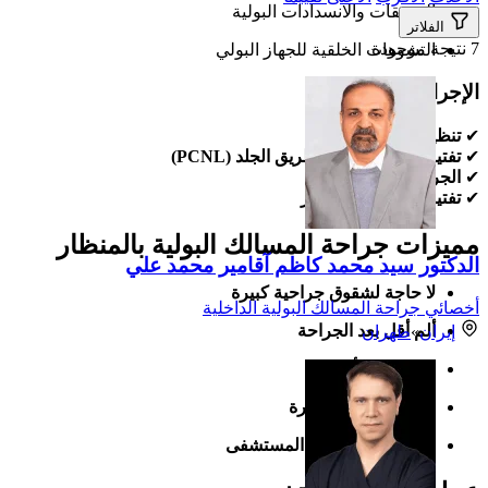
التضيقات والانسدادات البولية
الفلاتر
7 نتيجة موجودة
التشوهات الخلقية للجهاز البولي
الإجراءات الجراحية:
✔
تنظير الحالب (URS)
✔
تفتيت الحصوات عن طريق الجلد (PCNL)
✔
الجراحات الروبوتية
✔
تفتيت الحصوات بالليزر
مميزات جراحة المسالك البولية بالمنظار
الدكتور سيد محمد كاظم آقامير محمد علي
لا حاجة لشقوق جراحية كبيرة
أخصائي جراحة المسالك البولية الداخلية
ألم أقل بعد الجراحة
إيران
»
طهران
فترة نقاهة أقصر
ندبات جراحية صغيرة
مدة إقامة أقل في المستشفى