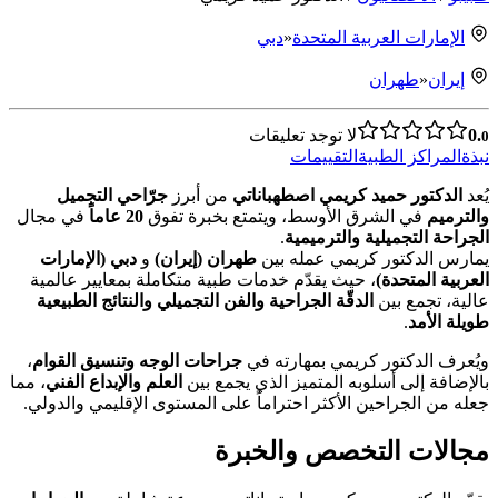
الإمارات العربية المتحدة
«
دبي
إيران
«
طهران
0.
لا توجد تعليقات
0
نبذة
المراكز الطبية
التقييمات
يُعد
الدكتور حميد كريمي اصطهباناتي
من أبرز
جرّاحي التجميل
والترميم
في الشرق الأوسط، ويتمتع بخبرة تفوق
20 عاماً
في مجال
الجراحة التجميلية والترميمية
.
يمارس الدكتور كريمي عمله بين
طهران (إيران)
و
دبي (الإمارات
العربية المتحدة)
، حيث يقدّم خدمات طبية متكاملة بمعايير عالمية
عالية، تجمع بين
الدقّة الجراحية والفن التجميلي والنتائج الطبيعية
طويلة الأمد
.
ويُعرف الدكتور كريمي بمهارته في
جراحات الوجه وتنسيق القوام
،
بالإضافة إلى أسلوبه المتميز الذي يجمع بين
العلم والإبداع الفني
، مما
جعله من الجراحين الأكثر احتراماً على المستوى الإقليمي والدولي.
مجالات التخصص والخبرة