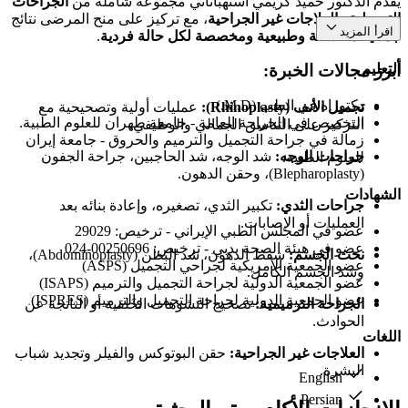
يقدّم الدكتور حميد كريمي استهباناتي مجموعة شاملة من
الجراحات
التجميلية والعلاجات غير الجراحية
، مع تركيز على منح المرضى نتائج
اقرأ المزيد
جمالية متناسقة وطبيعية ومخصصة لكل حالة فردية
.
التعليم
أبرز مجالات الخبرة:
دكتوراه في الطب (M.D.)
تجميل الأنف (Rhinoplasty):
عمليات أولية وتصحيحية مع
التخصص في الجراحة العامة - جامعة طهران للعلوم الطبية.
التركيز على التناسق الجمالي والوظيفي.
زمالة في جراحة التجميل والترميم والحروق - جامعة إيران
جراحات الوجه:
شد الوجه، شد الحاجبين، جراحة الجفون
للعلوم الطبية.
(Blepharoplasty)، وحقن الدهون.
الشهادات
جراحات الثدي:
تكبير الثدي، تصغيره، وإعادة بنائه بعد
العمليات أو الإصابات.
عضو في المجلس الطبي الإيراني - ترخيص: 29029
عضو في هيئة الصحة بدبي - ترخيص: 00250696-024
نحت الجسم:
شفط الدهون، شد البطن (Abdominoplasty)،
عضو الجمعية الأمريكية لجراحي التجميل (ASPS)
وشد الجسم الكامل.
عضو الجمعية الدولية لجراحة التجميل والترميم (ISAPS)
عضو الجمعية الدولية لجراحة التجميل والترميم (ISPRES)
الجراحة الترميمية:
تصحيح التشوهات الخَلقية أو الناتجة عن
الحوادث.
اللغات
العلاجات غير الجراحية:
حقن البوتوكس والفيلر وتجديد شباب
البشرة.
English
Persian