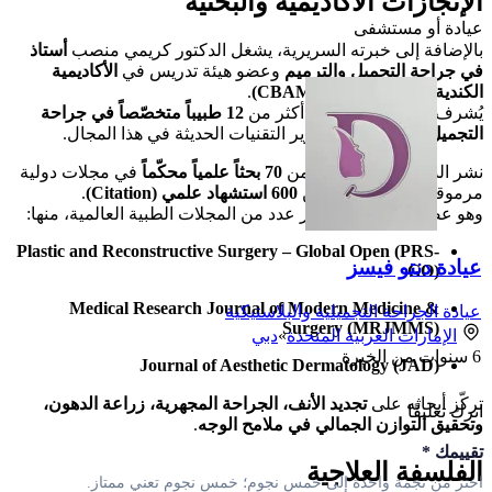
الإنجازات الأكاديمية والبحثية
عيادة أو مستشفى
بالإضافة إلى خبرته السريرية، يشغل الدكتور كريمي منصب
أستاذ
في جراحة التجميل والترميم
وعضو هيئة تدريس في
الأكاديمية
الكندية للطب التجميلي (CBAM)
.
يُشرف سنوياً على تدريب أكثر من
12 طبيباً متخصّصاً في جراحة
التجميل
، ويساهم في تطوير التقنيات الحديثة في هذا المجال.
نشر الدكتور كريمي أكثر من
70 بحثاً علمياً محكّماً
في مجلات دولية
مرموقة، حظيت بأكثر من
600 استشهاد علمي (Citation)
.
وهو عضو في هيئات تحرير عدد من المجلات الطبية العالمية، منها:
Plastic and Reconstructive Surgery – Global Open (PRS-
عيادة دنتو فيسز
GO)
Medical Research Journal of Modern Medicine &
عيادة الجراحة التجميلية والبلاستيكية
Surgery (MRJMMS)
الإمارات العربية المتحدة
»
دبي
6
سنوات من الخبرة
Journal of Aesthetic Dermatology (JAD)
تركّز أبحاثه على
تجديد الأنف، الجراحة المجهرية، زراعة الدهون،
اترك تعليقًا
وتحقيق التوازن الجمالي في ملامح الوجه
.
تقييمك
*
الفلسفة العلاجية
اختر من نجمة واحدة إلى خمس نجوم؛ خمس نجوم تعني ممتاز.