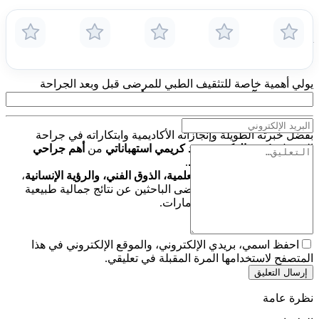
يرى الدكتور حميد كريمي أن
جراحة التجميل هي مزيج من العلم
والفن
.
يُعرف بنهجه المتوازن الذي يهدف إلى
إبراز الجمال الطبيعي دون
مبالغة
، مع الالتزام التام بمعايير السلامة والشفافية ورضا المريض.
يولي أهمية خاصة للتثقيف الطبي للمرضى قبل وبعد الجراحة
لضمان
نتائج آمنة ومستقرة وطويلة الأمد
.
بفضل خبرته الطويلة وإنجازاته الأكاديمية وابتكاراته في جراحة
التجميل، يُعتبر
الدكتور حميد كريمي استهباناتي
من
أهم جراحي
التجميل في الشرق الأوسط
.
يجمع في عمله بين
الدقة العلمية، الذوق الفني، والرؤية الإنسانية
،
مما يجعله خياراً مثالياً للمرضى الباحثين عن نتائج جمالية طبيعية
وآمنة في كل من إيران والإمارات.
احفظ اسمي، بريدي الإلكتروني، والموقع الإلكتروني في هذا
المتصفح لاستخدامها المرة المقبلة في تعليقي.
إرسال التعليق
نظرة عامة