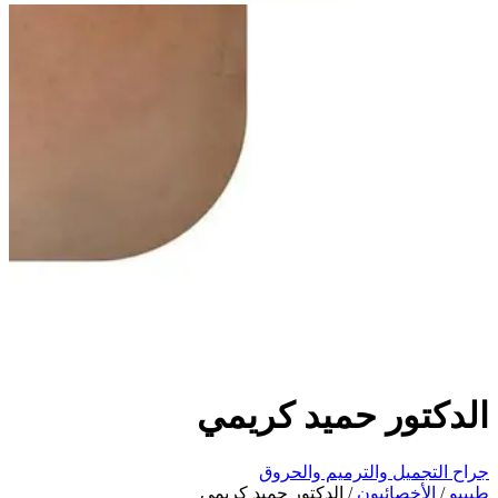
الدكتور حميد كريمي
جراح التجميل والترميم والحروق
طبیبو
/
الأخصائيون
/
الدكتور حميد كريمي