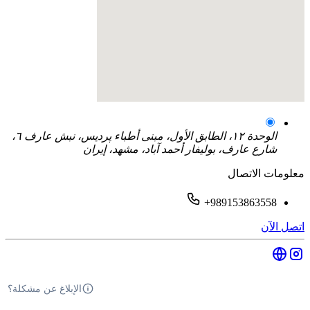
الوحدة ١٢، الطابق الأول، مبنى أطباء پرديس، نبش عارف ٦،
شارع عارف، بوليفار أحمد آباد، مشهد، إيران
معلومات الاتصال
+989153863558
اتصل الآن
الإبلاغ عن مشكلة؟