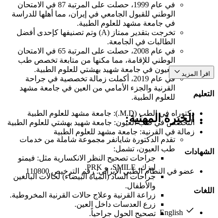
في عام 1999، حصلت على المرتبة 87 في الامتحان
الوطني للقبول الجامعي في إيران، مما أهلها للدراسة
في جامعة مشهد للعلوم الطبية.
تخرجت بتقدير ممتاز (A) وتم تصنيفها كإحدى أفضل
الطالبات في الجامعة.
في عام 2008، حصلت على المرتبة 65 في الامتحان
الوطني للإقامة، مما مكنها من متابعة تخصص طب
العيون في جامعة شهيد بهشتي للعلوم الطبية.
اقرأ المزيد
في عام 2019، أكملت زمالة تخصصية في جراحة
القرنية والجزء الأمامي من العين في جامعة مشهد
التعليم
للعلوم الطبية.
دكتوراه في الطب (M.D.): جامعة مشهد للعلوم الطبية
الخبرة المهنية:
التخصص في طب العيون: جامعة شهيد بهشتي للعلوم الطبية
زمالة في القرنية: جامعة مشهد للعلوم الطبية
تقدم الدكتورة شايانفر مجموعة شاملة من خدمات
طب العيون، تشمل:
الشهادات
جراحات تصحيح النظر الانكسارية مثل: فيمتو
ليزك، SMILE، و PRK.
عضو في النظام الطبي الإيراني: رقم الترخيص 110800
جراحات الساد (المياه البيضاء) لحالات البالغين
والأطفال.
اللغات
زراعة القرنية وعلاج حالات القرنية المخروطية.
زرع العدسات داخل العين.
English
تصحيح الحول جراحياً.