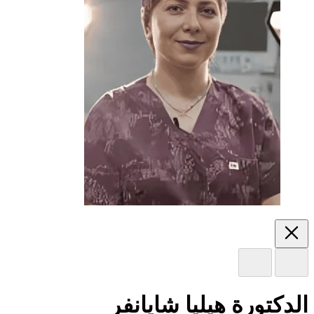
الدكتورة هيليا شايانفر