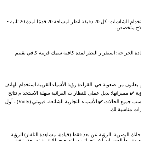
نصائح فعالة لعلاج جفاف العين: • استخدم الدموع الاصطناعية بانتظام • تجنب الأماكن الجافة أو العاصفة • اتبع قاعدة 20-20-20 عند استخدام الشاشات: كل 20 دقيقة انظر لمسافة 20 قدمًا لمدة 20 ثانية •
ة الجراحة: استقرار النظر لمدة كافية سمك قرنية كافي تقييم
لشيخوخي (Presbyopia Drops) ماذا تعرف عنها؟ ✔️ لمن تُصمم هذه القطرات؟ للأشخاص فوق 40 سنة الذين يعانون من صعوبة في: القراءة رؤية الأشياء القريبة استخدام الهاتف
✔️ مميزاتها: بديل عملي للنظارات القرائية سهلة الاستخدام نتائج
سريعة ✔️ تحذيرات مهمة: يجب استخدامها تحت إشراف طبيب العيون قد تسبب بعض الآثار الجانبية مثل: صداع خفيف وهج مؤقت لا تناسب جميع الحالات ✔️ الأسماء التجارية الشائعة: فيويتي (Vuity) - أول
رات مناسبة لك.
اتك البصرية: الرؤية عن بعد فقط (قيادة، مشاهدة التلفاز) الرؤية
البعيدة معاً العدسات الاستجماتيزم: لتصحيح اللابؤرية نصيحة: ناقش