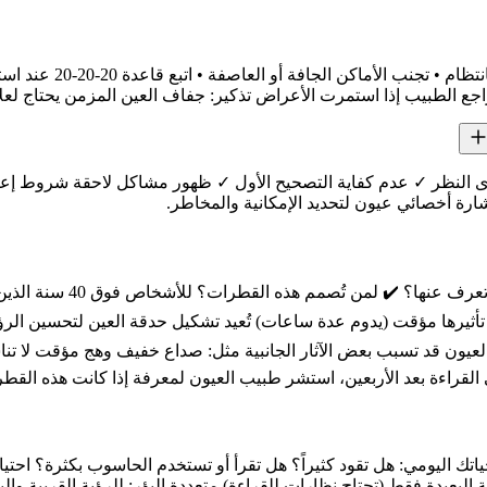
وى النظر ✓ عدم كفاية التصحيح الأول ✓ ظهور مشاكل لاحقة شروط إعاد
ارة أخصائي عيون لتحديد الإمكانية والمخاطر.
قطرات علاج قصور البصر ا
أثيرها مؤقت (يدوم عدة ساعات) تُعيد تشكيل حدقة العين لتحسين الرؤية 
لقراءة بعد الأربعين، استشر طبيب العيون لمعرفة إذا كانت هذه القط
تك اليومي: هل تقود كثيراً؟ هل تقرأ أو تستخدم الحاسوب بكثرة؟ احتياج
ؤية البعيدة فقط (تحتاج نظارات للقراءة) متعددة البؤر: للرؤية القريبة و