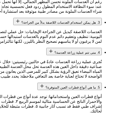
رغم أن العدسات الملونة تحسن المظهر الجمالي، إلا أنها تحمل
عند: سوء النظافة الاستخدام المطول ردود فعل تحسسية تجاه: مو
شراء العدسات الملونة من مصادر طبية موثوقة بعد استشارة أخ
3. هل يمكن استخدام العدسات اللاصقة بدلاً من الجراحة؟
العدسات اللاصقة كبديل عن الجراحة الإيجابيات: حل عملي لتصحيح
اليومية: تنظيف وتعقيم دائم عدم النوم بالعدسات استبدالها حس
لمن لا يرغبون أو لا يناسبهم تصحيح النظر بالليزر، لكنها تتالتزام
4. متى تتم عملية زراعة العدسة؟
تُجرى عملية زراعة العدسات عادةً في حالتين رئيسيتين: خلال عم
صناعية دقيقة داخل العين هذه العدسة تحل محل العدسة الطبيعية
المياه البيضاء تعيق الرؤية بشكل كبير للمرضى الذين يعانون م
الواضحة لا تحتاج لعناية خاصة بعد التعافي ملاحظة: يحدد طبيب 
5. ما هي أنواع قطرات العين المتوفرة؟
إشراف طبي فقط قد تسبب آثا
لحالتك.