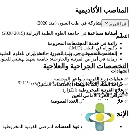
المناصب الأكاديمية
أستاذة مشاركة
في طب العيون (منذ 2020)
اقرأ المزيد
أستاذة مساعدة
في جامعة العلوم الطبية الإيرانية (2015-2020)
التعليم
رائدة في خدمة المجتمعات المحرومة
دكتوراه في الطب (M.D.)
المجلس التخصصي في طب العيون: جامعة إيران للعلوم الطبية
باحثة نشطة
مع العديد من المنشورات العلمية
زمالة في أمراض القرنية والخارجية: جامعة شهيد بهشتي للعلوم 
التخصصات الجراحية والعلاجية
الشهادات
✅
عمليات زرع القرنية
بأنواعها المختلفة
عضو في النظام الطبي الإيراني: رقم الترخيص 92119
✅
جراحة الساد (الماء البيضاء)
بالعدسات المتميزة
✅
علاج القرنية المخروطية
(الكزاز)
عيادة أو مستشفى
✅
أمراض الجزء الأمامي للعين
✅
علاج جفاف العين وخلل الغدد الميبومية
الإنجازات البحثية
تطوير طرق
حساب قوة العدسات
لمرضى القرنية المخروطية