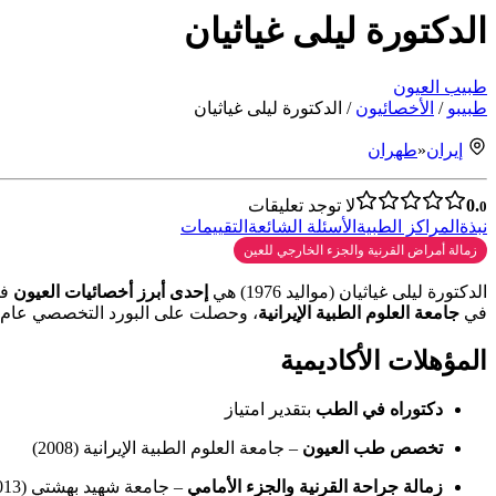
الدكتورة ليلى غياثيان
طبيب العيون
طبیبو
/
الأخصائيون
/
الدكتورة ليلى غياثيان
إيران
«
طهران
0.
لا توجد تعليقات
0
نبذة
المراكز الطبية
الأسئلة الشائعة
التقييمات
زمالة أمراض القرنية والجزء الخارجي للعين
الدكتورة ليلى غياثيان (مواليد 1976) هي
إحدى أبرز أخصائيات العيون
في
في
جامعة العلوم الطبية الإيرانية
، وحصلت على البورد التخصصي عام 2008. واصلت تطوير مهاراتها من خلال زمال
المؤهلات الأكاديمية
دكتوراه في الطب
بتقدير امتياز
تخصص طب العيون
– جامعة العلوم الطبية الإيرانية (2008)
زمالة جراحة القرنية والجزء الأمامي
– جامعة شهيد بهشتي (2013)