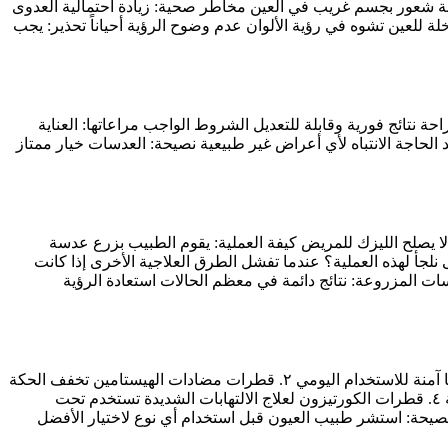
سبة شعور بجسم غريب في العين مخاطر صحية: زيادة احتمالية العدوى
 للعين تشوه في رؤية الألوان عدم وضوح الرؤية أحياناً تحذير: يجب
 نتائج فورية وقابلة للتعديل الشروط الواجب مراعاتها: العناية
الحاجة الانتباه لأي أعراض غير طبيعية نصيحة: العدسات خيار ممتاز
 لا يصلح الليزك للمريض كيفة العملية: يقوم الطبيب بزرع عدسة
لجأ لهذه العملية؟ عندما تفشل الطرق العلاجية الأخرى إذا كانت
ت المزروعة: نتائج دائمة في معظم الحالات استعادة الرؤية
أنواع قطرات العين واستخداماتها: توجد عدة أنواع من قطرات العين لعلاج حالات مختلفة: ١. الدموع الاصطناعية لترطيب العين وجفافها آمنة للاستخدام اليومي ٢. قطرات مضادات الهيستامين تخفف الحكة
والاحمرار الناتج عن الحساسية مثالية لموسم الربيع ٣. قطرات مزيلة للاحتقان تقلل الاحمرار بسرعة لا ينصح باستخدامها لفترات طويلة ٤. قطرات الكورتيزون لعلاج الالتهابات الشديدة تستخدم تحت
موسم الحساسية نصيحة: استشر طبيب العيون قبل استخدام أي نوع لاختيار الأفضل