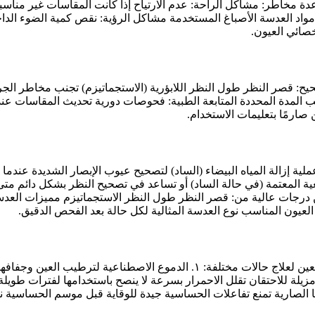
 عدة مخاطر: مشاكل الراحة: عدم الارتياح إذا كانت المقاسات غير منا
اد العدسة الأصباغ المستخدمة مشاكل الرؤية: نقص كمية الضوء الداخلة
صائي العيون.
: قصر النظر طول النظر اللابؤرية (الاستجماتيزم) تجنب مخاطر الجراحة
ب المدة المحددة المتابعة الطبية: فحوصات دورية تحديث المقاسات عند 
ن صارمًا بتعليمات الاستخدام.
لية إزالة المياه البيضاء (الساد) لتصحيح عيوب الإبصار الشديدة عندما
 المعتمة (في حالة الساد) أو تساعد في تصحيح النظر بشكل دائم متى ن
ن درجات عالية من: قصر النظر طول النظر الاستجماتيزم مميزات العدسا
العيون المناسب نوع العدسة المثالية لكل حالة بعد الفحص الدقيق.
ر جانبية ٥. قطرات مثبطة للخلايا الصارية تمنع تفاعلات الحساسية جيدة للوقاية قبل 