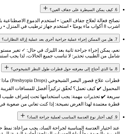
6. كيف يمكن السيطرة على جفاف العين؟
اشرب 8 أكواب ماء يوميًا • استخدم جهاز ترطيب في المنزل • راجع الطبيب إذا استمرت الأعراض تذكير: جفاف العين المزمن يحتاج لعلاج متخصص.
7. هل من الممكن إجراء عملية جراحية أخرى بعد عملية إزالة النظارات؟
نعم، يمكن إجراء جراحة ثانية بعد الليزك في حال: ✓ تغير مست
شامل من الطبيب تحذير: لا تناسب جميع الحالات، لذا يجب استش
8. ما الذي أحتاج إلى معرفته حول قطرات طول النظر الشيخوخي؟
المحمول ✔️ كيف تعمل؟ تُحقّق تركيزاً أفضل للمسافات القريبة ت
قطرة معتمدة لهذا الغرض نصيحة: إذا كنت تعاني من صعوبة في ا
9. كيف أختار نوع العدسة المناسب لعملية جراحة الساد؟
عند اختيار العدسة المناسبة لجراحة الساد، يجب مراعاة: نمط حيا
القريبة والبعيدة معاً أنواع العدسات المتاحة: أحادية البؤرة: للر