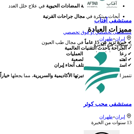
دراسات حول
فعالية المضادات الحيوية
في علاج خلل الغدد
أبحاث مبتكرة في
مجال جراحات القرنية
مستشفى آفتاب
مميزات العيادة
مستشفى تخصصي أو فوق تخصصي
إيران
»
طهران
✔
خبرة تزيد عن 15 عاماً
في مجال طب العيون
5
سنوات من الخبرة
✔
الجراحة بأحدث التقنيات العالمية
✔
رعاية شاملة قبل وبعد العمليات
✔
اهتمام خاص بالحالات الصعبة
✔
استقبال حالات من مختلف أنحاء إيران
تتميز الدكتورة غياثيان بـ
خبرتها الأكاديمية والسريرية
، مما يجعلها
خياراً
مستشفى محب كوثر
إيران
»
طهران
13
سنوات من الخبرة