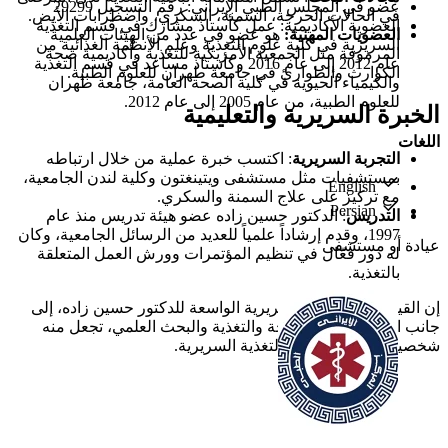
عضو في المجلس الطبي الإيراني: رقم التسجيل 29299
في الحالات الحرجة، السمنة، السكري، واضطرابات الأيض.
العضوية الأكاديمية: عمل كأستاذ مشارك في قسم التغذية
العضويات المهنية:
هو عضو في عدد من الهيئات العلمية
السريرية في كلية علوم التغذية وعلم الأنظمة الغذائية من
المرموقة مثل الجمعية الأمريكية للتغذية وأكاديمية صحة
عام 2012 إلى عام 2016 وكأستاذ مساعد في قسم التغذية
الكوارث والطوارئ في جامعة طهران للعلوم الطبية.
والكيمياء الحيوية في كلية الصحة العامة، جامعة طهران
للعلوم الطبية، من عام 2005 إلى عام 2012.
الخبرة السريرية والتعليمية
اللغات
التجربة السريرية
: اكتسب خبرة عملية من خلال ارتباطه
بمستشفيات مثل مستشفى ويتينغتون وكلية لندن الجامعية،
English
مع تركيز على علاج السمنة والسكري.
Persian
التدريس
: الدكتور حسين زاده عضو هيئة تدريس منذ عام
1997، وقدم إرشاداً علمياً للعديد من الرسائل الجامعية، وكان
عيادة أو مستشفى
له دور فعّال في تنظيم المؤتمرات وورش العمل المتعلقة
بالتغذية.
إن القيادة الأكاديمية والسريرية الواسعة للدكتور حسين زاده، إلى
جانب التزامه بتعزيز الصحة والتغذية والبحث العلمي، تجعل منه
شخصية بارزة في مجال التغذية السريرية.