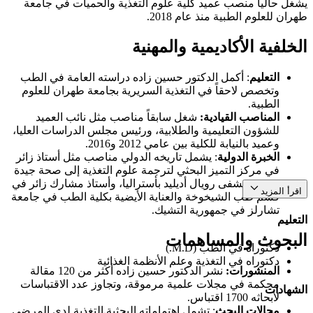
يشغل حالياً منصب عميد كلية علوم التغذية والحميات في جامعة
طهران للعلوم الطبية منذ عام 2018.
الخلفية الأكاديمية والمهنية
التعليم
: أكمل الدكتور حسين زاده دراسته العامة في الطب
وتخصص لاحقاً في التغذية السريرية بجامعة طهران للعلوم
الطبية.
المناصب القيادية:
شغل سابقاً مناصب مثل نائب العميد
للشؤون التعليمية والطلابية، ورئيس مجلس الدراسات العليا،
وعميد بالنيابة للكلية بين عامي 2012 و2016.
الخبرة الدولية
: يشمل تاريخه الدولي مناصب مثل أستاذ زائر
في مركز التميز البحثي لترجمة علوم التغذية إلى صحة جيدة
في مستشفى رويال أديليد بأستراليا، وأستاذ مشارك زائر في
اقرأ المزيد
قسم طب الشيخوخة والعناية الأيضية بكلية الطب في جامعة
تشارلز في جمهورية التشيك.
التعليم
البحوث والمساهمات
دكتوراه في الطب (M.D.)
دكتوراه في التغذية وعلم الأنظمة الغذائية
المنشورات:
نشر الدكتور حسين زاده أكثر من 120 مقالة
محكمة في مجلات علمية مرموقة، وتجاوز عدد الاقتباسات
الشهادات
لأبحاثه 1700 اقتباس.
مجالات البحث
: تشمل اهتماماته البحثية التغذية لدى المرضى