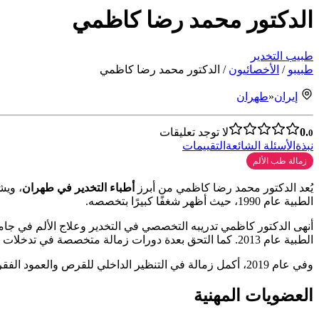
الدكتور محمد رضا كاظمي
طبيب التخدير
طبیبو
/
الأخصائيون
/
الدكتور محمد رضا كاظمي
إيران
«
طهران
0.
لا توجد تعليقات
0
نبذة
الأسئلة الشائعة
التقييمات
زمالة طب الألم
يُعد الدكتور محمد رضا كاظمي من أبرز
أطباء التخدير في طهران
الطبية عام 1990، حيث أظهر شغفًا كبيرًا بتخصصه.
الطبية عام 2013. كما التحق بعدة دورات زمالة متخصصة في تدخلات الألم في أوروبا، مما عزز خبرته في استخدام أحدث الأساليب في هذا المجال.
وفي عام 2019، أكمل زمالة في التنظير الداخلي للقرص والعمود الفقري في معهد ماكس لعلوم الأعصاب (MIND) في دهرادون، الهند، مما يدل على التزامه المستمر باعتماد أحدث التقنيات في علاج الألم.
العضويات المهنية