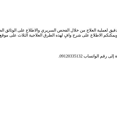
قيق لعملية العلاج من خلال الفحص السريري والاطلاع على الوثائق ال
ا، ويمكنكم الاطلاع على شرح وافٍ لهذه الطرق العلاجية الثلاث على موقع
الواتساب 09120335132.