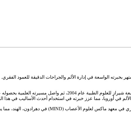
أنهى الدكتور كاظمي تدريبه التخصصي في التخدير وعلاج الألم في جامعة ش