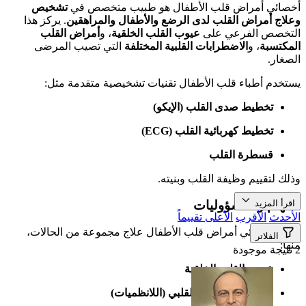
أخصائي أمراض قلب الأطفال هو طبيب متخصص في
تشخيص
وعلاج أمراض القلب لدى الرضع والأطفال والمراهقين
. يركز هذا
التخصص الفرعي على
عيوب القلب الخلقية
، و
أمراض القلب
المكتسبة
، و
الاضطرابات القلبية المختلفة
التي تصيب المرضى
الصغار.
يستخدم أطباء قلب الأطفال تقنيات تشخيصية متقدمة مثل:
تخطيط صدى القلب (الإيكو)
تخطيط كهربائية القلب (ECG)
قسطرة القلب
وذلك لتقييم وظيفة القلب وبنيته.
المهام والمسؤوليات
اقرأ المزيد
الأحدث
الأقرب
الأعلى تقييماً
يتولى أخصائي أمراض قلب الأطفال علاج مجموعة من الحالات،
الفلاتر
منها:
2 نتيجة موجودة
عيوب القلب الخلقية
اضطرابات النظم القلبي (اللانظميات)