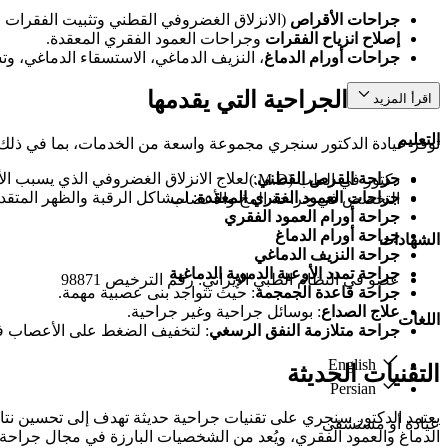
جراحات الأقراص
(الانزلاق الغضروفي القطني وتثبيت الفقرات ال
إصلاح انزياح الفقرات
وجراحات العمود الفقري المعقدة.
جراحات أورام الدماغ
، النزيف الدماغي، الاستسقاء الدماغي، و
الخدمات الجراحية التي يقدمها
اقرأ المزيد
التعليم
توفر عيادة الدكتور سنجري مجموعة واسعة من الخدمات، بما في ذلك:
جراحة القرص القطني
: لعلاج الانزلاق الغضروفي الذي يسبب ال
دكتور في الطب (M.D.)
جراحات العمود الفقري المعقدة
: لمشاكل الرقبة والظهر المتقد
التخصص في جراحة المخ والأعصاب
جراحة أورام العمود الفقري
جراحة أورام الدماغ
الشهادات
جراحة النزيف الدماغي
جراحة تمدد الأوعية الدموية الدماغية
عضو في النظام الطبي الإيراني: رقم الترخيص 98871
جراحة قاعدة الجمجمة
: حيث تتواجد بنى عصبية مهمة.
علاج الصداع
: بوسائل جراحية وغير جراحية.
اللغات
جراحة متلازمة النفق الرسغي
: لتخفيف الضغط على الأعصاب في
English
التقنيات الحديثة
Persian
يعتمد الدكتور سنجري على تقنيات جراحية حديثة تهدف إلى تحسين نتائ
عيادة أو مستشفى
الدماغ والعمود الفقري، ويُعد من الشخصيات البارزة في مجال جراح