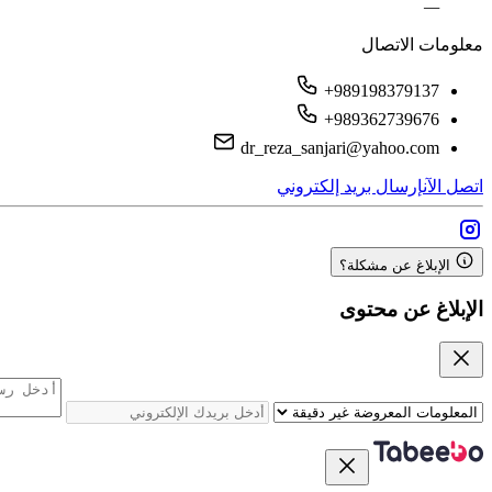
—
معلومات الاتصال
+989198379137
+989362739676
dr_reza_sanjari@yahoo.com
اتصل الآن
إرسال بريد إلكتروني
الإبلاغ عن مشكلة؟
الإبلاغ عن محتوى