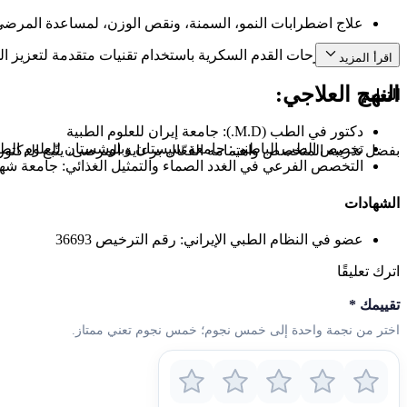
علاج اضطرابات النمو، السمنة، ونقص الوزن، لمساعدة المرض
علاج تقرحات القدم السكرية باستخدام تقنيات متقدمة لتعزيز ا
اقرأ المزيد
النهج العلاجي:
التعليم
دكتور في الطب (M.D.): جامعة إيران للعلوم الطبية
تخصص الطب الباطني: جامعة سيستان وبلوشستان للعلوم الطب
بفضل تدريبه المتخصص واهتمامه الفعّال برعاية المرضى، يتّبع الدكتو
التخصص الفرعي في الغدد الصماء والتمثيل الغذائي: جامعة شهي
الشهادات
عضو في النظام الطبي الإيراني: رقم الترخيص 36693
اترك تعليقًا
تقييمك
*
اختر من نجمة واحدة إلى خمس نجوم؛ خمس نجوم تعني ممتاز.