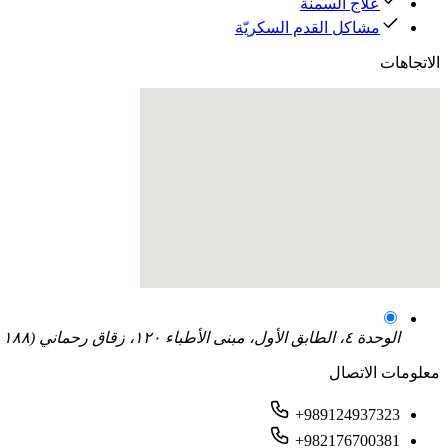
علاج السمنة
مشاكل القدم السكريّة
الاتجاهات
الوحدة ٤، الطابق الأول، مبنى الأطباء ١٢٠، زقاق رحماني (١٨٨ شرق)، جنب صيدلية مينا، بين الفلکه الثانية والثالثة، طهران بارس، طهران، إيران
معلومات الاتصال
+989124937323
+982176700381