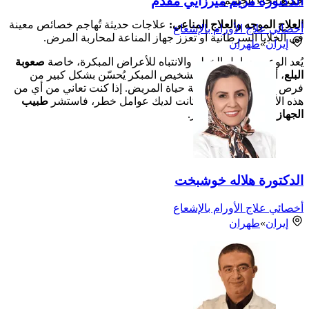
الدكتورة مريم ميرزايي مقدم
جميع أنحاء الجسم.
العلاج الموجه والعلاج المناعي:
علاجات حديثة تُهاجم خصائص معينة
أخصائي علاج الأورام بالإشعاع
في الخلايا السرطانية أو تعزز جهاز المناعة لمحاربة المرض.
إيران
»
طهران
يُعد الوعي بعوامل الخطر والانتباه للأعراض المبكرة، خاصة
صعوبة
البلع
، أمراً بالغ الأهمية. التشخيص المبكر يُحسّن بشكل كبير من
فرص العلاج الناجح ونوعية حياة المريض. إذا كنت تعاني من أي من
هذه الأعراض، خاصة إذا كانت لديك عوامل خطر، فاستشر
طبيب
الجهاز الهضمي
على الفور.
الدكتورة هلاله خوشبخت
أخصائي علاج الأورام بالإشعاع
إيران
»
طهران