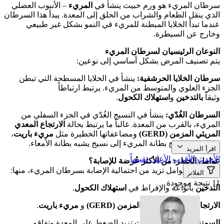
سرطان المريء هو ورم خبيث ينشأ في
المريء
– الأنبوب العضلي
الذي ينقل الطعام والشراب من الحلق إلى المعدة. يبدأ هذا السرطان
عندما تبدأ الخلايا المبطنة للمريء في النمو بشكل غير طبيعي
وخارج عن السيطرة.
النوعان الرئيسيان لسرطان المريء
يتم تصنيف المرض بشكل أساسي إلى نوعين:
سرطان الخلايا الحرشفية:
ينشأ في الخلايا المسطحة التي تبطن
الجزء العلوي والمتوسط من المريء. يرتبط ارتباطاً
وثيقاً
بالتدخين
و
استهلاك الكحول
.
السرطان الغُدّي:
ينشأ في النسيج الغُدّي في الجزء السفلي من
المريء، بالقرب من المعدة. غالباً ما يرتبط بحالة
الارتجاع المعدي
المريئي المزمن (GERD)
ومضاعفاتها الخطيرة مثل
مريء باريت
،
حيث يتغير نسيج بطانة المريء إلى نسيج يشبه بطانة الأمعاء.
اقرأ المزيد
الأحدث
الأقرب
الأعلى تقييماً
عوامل الخطر: من الأكثر عُرضة للإصابة؟
هناك عدة عوامل تزيد من احتمالية الإصابة بسرطان المريء، منها:
الفلاتر
11 نتيجة موجودة
التدخين
بأنواعه والإفراط في
استهلاك الكحول
.
الارتجاع المعدي المريئي المزمن (GERD)
و
مريء باريت
.
السمنة وزيادة الوزن
، حيث تزيد الضغط على المعدة وتفاقم