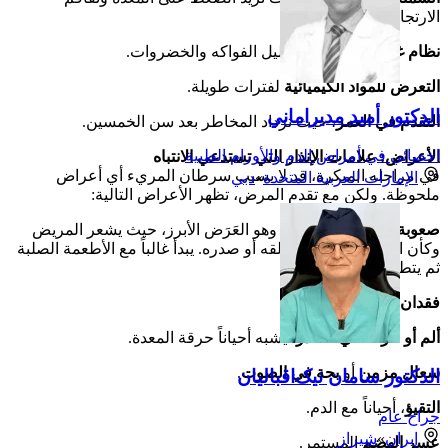
الارتجاع.
نظام غذائي غير صحي
، قليل الفواكه والخضروات.
التعرض للمواد الكيميائية
لفترات طويلة.
الدكتور أميد مديراماني
التقدم في العمر
، حيث تزداد المخاطر بعد سن الخمسين.
اخصائي في أمراض الدم والأورام الطبية
الأعراض: علامات الإنذار التي تستدعي الانتباه
في مراحله المبكرة، قد لا يسبب سرطان المريء أي أعراض
الإمارات العربية المتحدة
»
دبي
ملحوظة. ولكن مع تقدم المرض، تظهر الأعراض التالية:
صعوبة البلع (عسر البلع):
وهو العَرَض الأبرز، حيث يشعر المريض
وكأن الطعام عالق في حلقه أو صدره. يبدأ غالباً مع الأطعمة الصلبة
ثم يتطور إلى السوائل.
فقدان الوزن غير المبرر.
ألم أو حرقة في الصدر
، يشبه أحياناً حرقة المعدة.
سعال مزمن
أو
بحة في الصوت
.
الدكتور سامان نیک‌اقبالیان
التقيؤ
، أحياناً مع الدم.
جراح عام
إيران
»
شيراز
عسر الهضم
المستمر.