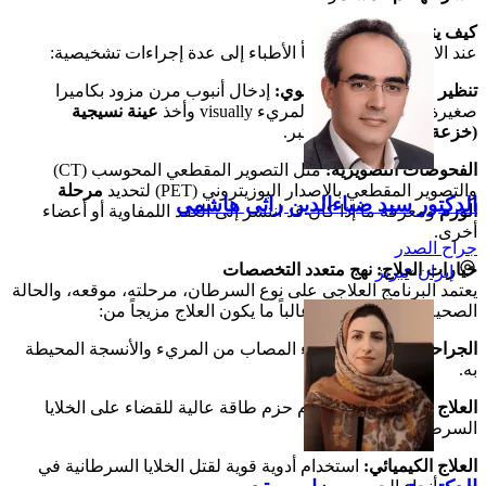
كيف يتم التشخيص؟
عند الاشتباه بالإصابة، يلجأ الأطباء إلى عدة إجراءات تشخيصية:
تنظير الجهاز الهضمي العلوي:
إدخال أنبوب مرن مزود بكاميرا
صغيرة عبر الفم لفحص المريء visually وأخذ
عينة نسيجية
(خزعة)
لتحليلها في المختبر.
الفحوصات التصويرية:
مثل التصوير المقطعي المحوسب (CT)
والتصوير المقطعي بالإصدار البوزيتروني (PET) لتحديد
مرحلة
الدكتور سيد ضیاءالدین راثی هاشمي
الورم
ومعرفة ما إذا كان قد انتشر إلى العقد اللمفاوية أو أعضاء
أخرى.
جراح الصدر
خيارات العلاج: نهج متعدد التخصصات
إيران
»
تبريز
يعتمد البرنامج العلاجي على نوع السرطان، مرحلته، موقعه، والحالة
الصحية العامة للمريض. غالباً ما يكون العلاج مزيجاً من:
الجراحة:
لاستئصال الجزء المصاب من المريء والأنسجة المحيطة
به.
العلاج الإشعاعي:
استخدام حزم طاقة عالية للقضاء على الخلايا
السرطانية.
العلاج الكيميائي:
استخدام أدوية قوية لقتل الخلايا السرطانية في