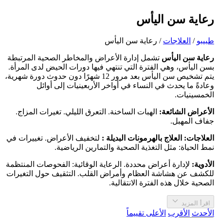
رعاية سن اليأس
طبیبو
/
العلاجات
/
رعاية سن اليأس
رعاية سن اليأس
تشمل إدارة الأعراض والمخاطر الصحية المرتبطة
بسن اليأس، وهي الفترة التي تنتهي فيها دورات الحيض لدى المرأة.
يتم تشخيص سن اليأس بعد مرور 12 شهرًا دون حدوث دورة شهرية،
وعادةً ما يحدث في النساء في أواخر الأربعينيات إلى أوائل
الخمسينيات.
الأعراض الشائعة:
الهبات الساخنة. التعرق الليلي. تغيرات المزاج.
جفاف المهبل.
العلاجات: العلاج بالهرمونات البديلة :
لتخفيف الأعراض. تغييرات في
نمط الحياة: مثل التغذية الصحية والتمارين الرياضية.
الأدوية:
لإدارة أعراض محددة. الرعاية الوقائية: الفحوصات المنتظمة
للكشف عن هشاشة العظام وأمراض القلب. التثقيف حول التغيرات
الصحية خلال هذه الفترة الانتقالية.
اقرأ المزيد
الأحدث
الأقرب
الأعلى تقييماً