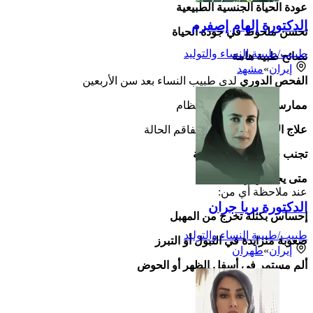
عودة الحياة الجنسية الطبيعية
الدكتورة إلهام إصفرم
تحسن ملحوظ في جودة الحياة
طبيب/طبيبة النساء والتوليد
نصائح طبية هامة
إيران
»
مشهد
الفحص الدوري
لدى طبيب النساء بعد سن الأربعين
ممارسة تمارين كيجل
بانتظام
علاج الإمساك
فوراً لمنع تفاقم الحالة
تجنب حمل الأوزان الثقيلة
متى يجب زيارة الطبيب؟
عند ملاحظة أي من:
الدكتورة بريا جران
إحساس بكتلة تخرج من المهبل
طبيب/طبيبة النساء والتوليد
صعوبة متزايدة في التبول أو التبرز
إيران
»
طهران
ألم مستمر في أسفل الظهر أو الحوض