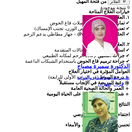
بروز أنسجة من فتحة المهبل
الفلاتر
9 نتيجة موجودة
خيارات العلاج المتاحة
١. العلاجات غير الجراحية
✔
تمارين كيجل
لتقوية عضلات قاع الحوض
✔
تعديل نمط الحياة
(إنقاص الوزن، تجنب الإمساك)
✔
الحلقة المهبلية (Pessary)
– جهاز مطاطي يدعم الرحم
٢. العلاجات الجراحية
✔
استئصال الرحم
في الحالات المتقدمة
✔
جراحة التعليق
لإعادة الرحم لمكانه الطبيعي
✔
جراحة ترميم قاع الحوض
باستخدام الشبكات الداعمة
الدكتورة سميرة مصباح
العوامل المؤثرة في اختيار العلاج
🔹
درجة الهبوط
(من الدرجة الأولى للرابعة)
طبيب/طبيبة النساء والتوليد
🔹
رغبة المريضة في الإنجاب مستقبلاً
إيران
»
طهران
🔹
العمر والحالة الصحية العامة
🔹
شدة الأعراض وتأثيرها على الحياة اليومية
النتائج المتوقعة بعد العلاج
اختفاء الشعور بالثقل الحوضي
تحسن في التحكم بالمثانة والأمعاء