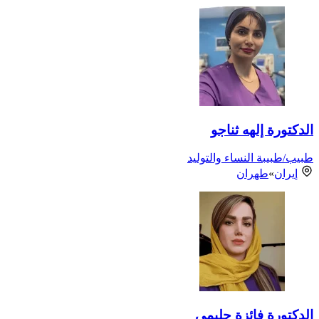
الدكتورة إلهه ثناجو
طبيب/طبيبة النساء والتوليد
إيران
»
طهران
الدكتورة فائزة حليمي