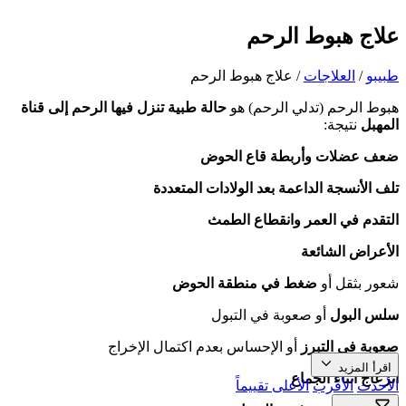
علاج هبوط الرحم
طبیبو
/
العلاجات
/
علاج هبوط الرحم
هبوط الرحم (تدلي الرحم) هو
حالة طبية تنزل فيها الرحم إلى قناة
المهبل
نتيجة:
ضعف عضلات وأربطة قاع الحوض
تلف الأنسجة الداعمة بعد الولادات المتعددة
التقدم في العمر وانقطاع الطمث
الأعراض الشائعة
شعور بثقل أو
ضغط في منطقة الحوض
سلس البول
أو صعوبة في التبول
صعوبة في التبرز
أو الإحساس بعدم اكتمال الإخراج
اقرأ المزيد
انزعاج أثناء الجماع
الأحدث
الأقرب
الأعلى تقييماً