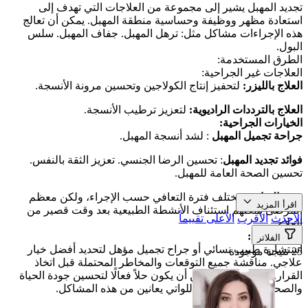
تجديد المهبل يشير إلى مجموعة من العلاجات التي تهدف إلى
استعادة مظهر ووظيفة وحساسية منطقة المهبل. يمكن أن تعالج
هذه الإجراءات مشاكل مثل: ترهل المهبل. جفاف المهبل. سلس
البول.
الطرق المستخدمة:
العلاجات غير الجراحية:
العلاج بالليزر:
لتحفيز إنتاج الكولاجين وتحسين مرونة الأنسجة.
العلاج بالترددات الراديوية:
لتعزيز ترطيب الأنسجة.
الخيارات الجراحية:
جراحة تجميل المهبل
: لشد أنسجة المهبل.
فوائد تجديد المهبل
: تحسين الرضا الجنسي. تعزيز الثقة بالنفس.
تحسين الصحة العامة للمهبل.
فترة التعافي:
تختلف فترة التعافي حسب الإجراء، ولكن معظم
اقرأ المزيد
المرضى يمكنهم استئناف الأنشطة الطبيعية بعد وقت قصير من
الأحدث
الأقرب
الأعلى تقييماً
العلاج.
نصائح مهمة:
الفلاتر
استشارة طبيب نسائي أو جراح تجميل مؤهل لتحديد أفضل خيار
25 نتيجة موجودة
علاجي. مناقشة جميع التوقعات والمخاطر المحتملة قبل اتخاذ
القرار. تجديد المهبل يمكن أن يكون حلاً فعالًا لتحسين جودة الحياة
والصحة الجنسية للنساء اللواتي يعانين من هذه المشاكل.