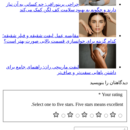
جراحی پرینورافی: چه کسانی به آن نیاز
دارند و چگونه به بهبود سلامت کف لگن کمک می‌کند
مقایسه عمل لیفت شقیقه و فیلر شقیقه؛
کدام گزینه برای جوانسازی قسمت بالایی صورت بهتر است؟
لیفت مارپیچی ران: راهنمای جامع برای
داشتن پاهایی سفت‌تر و صاف‌تر
دیدگاهتان را بنویسید
*
Your rating
Select one to five stars. Five stars means excellent.