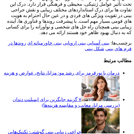
تحت تأثیر عوامل ژنتیکی، محیطی و فرهنگی قرار دارد. درک این
تفاوت ها برای درک استانداردهای مختلف زیبایی و نقش جراحی
بینی در تقویت ویژگی های فردی و در عین حال احترام به هویت
های قومی بسیار مهم است. با پیشرفت روندها و فناوری ها، آینده
زیبایی بینی همچنان راه حل های شخصی و نوآورانه را برای کسانی
که به دنبال بهبود ظاهر خود هستند ارائه می دهد.
برچسب‌ها:
بینی آسیایی
بینی اروپایی
بینی خاورمیانه ای
روندها در
فرم های بینی
شکل بینی
مطالب مرتبط
درمان با نورقرمز برای رشد مو: مزایا، نتایج، عوارض و هزینه
۷ گزینه جایگزین برای ایمپلنت دندان
(بررسی مزایا، معایب و مقایسه هزینه‌ها)
جراحی زیبایی بینی گوشتی: تکنیک‌هایی