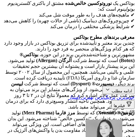
بوتاکس یک
نوروتوکسین خالص‌شده
مشتق از باکتری
کلستریدیوم
بوتولینوم
است که:
✔ ماهیچه‌های هدف را به طور موقت شل می‌کند
✔ چین‌وچروک‌های دینامیک (ناشی از حالات چهره) را کاهش می‌دهد
✔ شرایط پزشکی مختلفی را درمان می‌کند
معرفی برندهای مطرح بوتاکس
چندین برند معتبر و تأییدشده برای تزریق بوتاکس در بازار وجود دارد
که هر کدام ویژگی‌های منحصر به فرد خود را دارند.
مشهورترین و شناخته‌شده‌ترین برند در این حوزه،
بوتاکس®
(Botox)
است که توسط شرکت
آلرگان (Allergan)
تولید می‌شود.
این برند پیشتاز بازار است و پشتوانه آن بیشترین حجم تحقیقات
علمی و بالینی می‌باشد. همچنین، این محصول از سال ۲۰۰۲ توسط
سازمان غذا و داروی آمریکا (FDA) تأییدیه دریافت کرده است.
برند دیگر،
دیسپورت® (Dysport)
است که توسط شرکت
ایپسن
(Ipsen)
ساخته می‌شود. از ویژگی‌های متمایز این برند می‌توان به
ادامه مطلب
سرعت عمل بالاتر اشاره کرد که معمولاً نتایج آن در ۲ تا ۳ روز
جدیدترین
نزدیک‌ترین
بهترین امتیاز
ظاهر می‌شود. همچنین ناحیه انتشار وسیع‌تری دارد که برای درمان
فیلترها
مناطق بزرگتر می‌تواند مفید باشد.
68 نتیجه یافت شد
زیومین® (Xeomin)
که توسط
مرز فارما (Merz Pharma)
تولید
می‌شود، به عنوان یک “توکسین خالص” شناخته می‌شود. این بدان
معناست که فاقد پروتئین‌های اضافی است. این ویژگی می‌تواند
منجر به کاهش ریسک ایجاد مقاومت بدن یا واکنش‌های آلرژیک در
برخی افراد شود.