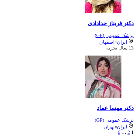
دکتر فریناز خدادادی
پزشک عمومی (GP)
ایران
»
اصفهان
13
سال تجربه
دکتر مهسا عماد
پزشک عمومی (GP)
ایران
»
تهران
6
…
2
1