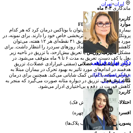
ایران
»
تهران
ماندگاری
۳-۴ ماه
کاربردهای پزشکی
موارد تاییدشده توسط FDA
بیماری‌های مختلفی را می‌توان با بوتاکس درمان کرد که هر کدام
پروتکل درمانی و میزان اثربخشی خاص خود را دارند. برای نمونه، در
مورد
میگرن مزمن
، با تزریق ۳۱ نقطه‌ای هر ۱۲ هفته، می‌توان
کاهشی بیش از ۵۰٪ در تعداد روزهای سردرد را انتظار داشت. برای
مشکل
هایپرهیدروزیس
یا تعریق بیش‌ازحد، با تزریق در ناحیه زیر
بغل یا کف دست، تعریق به مدت ۶ تا ۹ ماه متوقف می‌شود. در
دکتر بهاره فراهی
موارد
اسپاستیسیته عضلانی
(سفتی غیرارادی عضلات)، تزریق
هدفمند در اندام‌های مورد تاثیر به بهبود تحرک در بیماران مبتلا به
پزشک عمومی (GP)
عوارض سکته یا ام‌اس کمک شایانی می‌کند. همچنین برای درمان
مثانه بیش‌فعال
، تزریق در دیواره مثانه صورت می‌گیرد که منجر به
امارات
»
دبی
کاهش فوریت در دفع و بی‌اختیاری ادرار می‌شود.
کاربردهای نوظهور
اختلالات TMJ
(کاهش تنش فک)
افسردگی
(تئوری فیدبک چهره)
پسوریازیس
(کاهش التهاب پلاک‌ها)