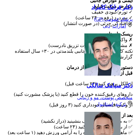
ایمنی و عوارض جانبی
عوارض موقت شایع
دکتر فرانک کامراد
✓ تورم/کبودی خفیف
✓ سردرد (رفع در ۲۴ ساعت)
پزشک عمومی (GP)
✓ افتادگی جزئی (در صورت انتشار)
امارات
»
دبی
ریسک‌های نادر
✗ واکنش آلرژیک
✗ مشکل در بلع (در صورت تزریق نادرست)
نکته کلیدی:
هیچ عارضه جانبی بلندمدتی در ۳۰+ سال استفاده
گزارش نشده است
دستورالعمل‌های قبل/بعد از درمان
قبل از درمان
از الکل پرهیز کنید (۲۴ ساعت قبل)
دکتر سیامک سالکی
داروهای رقیق‌کننده خون را قطع کنید (با پزشک مشورت کنید)
متخصص پوست، مو و زیبایی
ترکیه
»
استانبول
از وکس/فیشیال خودداری کنید (۳ روز قبل)
بعد از درمان
✅ به مدت ۴ ساعت صاف بنشینید (دراز نکشید)
✅ از باشگاه/سونا پرهیز کنید (۲۴ ساعت)
✅ ماهیچه‌های درمان‌شده را به آرامی ورزش دهید (۱ ساعت بعد)