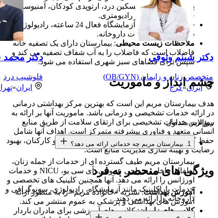
پریناتولوژی، IVF، تسکین درد، ارتوپدی کودکان، آمنیوسنتز،
فشار خون، تغذیه و رادیومتری.
خدمات پاراکلینیک
: آزمایشگاه فعال 24 ساعته، رادیولوژی،
سونوگرافی و خدمات داروخانه.
ملاحظات زیست محیطی
: بیمارستان دارای یک تصفیه خانه
فاضلاب است که فاضلاب را به آب شفاف تصفیه می کند و
دکتر شبنم وثوقی
دکتر محمد 
سپس برای فضاهای سبز شهری استفاده می شود.
متخصص زنان و زایمان (OB/GYN)
فلوشیپ درد
چشم انداز و ماموریت
ایران
»
کرج
ایران
»
تهرا
هدف بیمارستان مریم این است که بهترین مرکز بهداشتی درمانی
در ارائه خدمات تشخیصی و درمانی باشد. ماموریت آنها بر ارائه به
روزترین خدمات تشخیصی برای ارتقای سلامت از طریق منابع
سؤالات متداول
انسانی متعهد و فناوری پیشرفته متمرکز است. اهداف آنها شامل
حفظ کیفیت خدمات بهداشتی، افزایش ایمنی بیمار و کارکنان، بهبود
1. بیمارستان مریم چه خدماتی ارائه می دهد؟
رضایت و بهینه سازی مدیریت منابع است.
بیمارستان مریم طیف گسترده ای از خدمات از جمله زنان،
ویژگی های منحصر به فرد
اطفال، داخلی، جراحی عمومی، آی سی یو، NICU و خدمات
اورژانس را ارائه می دهد. آنها همچنین کلینیک های تخصصی و
خدمات پاراکلینیک مانند آزمایشگاه، رادیولوژی، سونوگرافی و
آموزش بهداشت
: نشریه «خانواده مریم» را به منظور ارائه
داروخانه را ارائه می دهند.
آموزش های بهداشتی و پزشکی به عموم منتشر می کند.
کلاس های زایمان
: کلاس های آموزشی برای مادران باردار