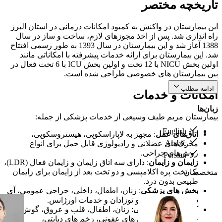
تاریخچه مختصر
این بیمارستان در واکنش به کمبود امکانات درمانی در استان البرز
راه اندازی شد. پس از اخذ مجوزهای لازم، ساخت و ساز در سال
1388 آغاز شد و این بیمارستان در سال 1393 به طور رسمی افتتاح
شد. این بیمارستان برای ارائه خدمات پیشرفته با امکاناتی مانند
اولین بخش NICU با 12 تخت و اولین بخش ICU با 6 تخت فعال در
بین بیمارستان های خصوصی طراحی شده است.
ادامه مطلب
امکانات و خدمات
زبان‌ها
بیمارستان مریم طیف وسیعی از خدمات پزشکی از جمله:
English
اتاق‌های عمل
: مجهز به لاپاراسکوپی، هیستروسکوپی،
Arabic
محرک‌های عضلانی و رادیولوژی قابل حمل برای انواع
روش‌های جراحی.
Persian
زایمان و زایمان
: دارای سه اتاق زایمان و زایمان فعال (LDR)،
یک تخت پره اکلامپسی و دو تخت بعد از زایمان برای زایمان
متخصصان
طبیعی بدون درد.
بخش های پزشکی
: زنان، اطفال، داخلی، جراحی عمومی، آی
سی یو بزرگسالان و نوزادان و خدمات اورژانس.
کلینیک های تخصصی
: زنان، اطفال، قلب و عروق، گوش و
حلق و بینی، بیماری های عفونی، زخم های دیابتی،