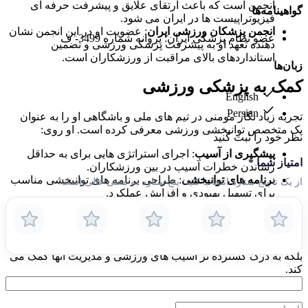
انجمن است که باعث ارتقای علایق و پیشرفت حرفه ای
گواهینامه‌ها
فیزیوتراپیست ها در ایران می شود.
انجمن پزشکان ورزشی ایران
: عضویت او در این انجمن نشان
عضو نظام پزشکی ایران: پروانه شماره 3499- ف
دهنده تعهد او به پیشرفت پزشکی ورزشی و تضمین
استانداردهای بالای مراقبت از ورزشکاران است.
زبان‌ها
کمک به پزشکی ورزشی
English
Persian
تجربه زیاد نگار مومنی در تیم های ملی و باشگاهی او را به عنوان
یک متخصص توانبخشی ورزشی معرفی کرده است. او روی:
نظر خود را ثبت کنید
پیشگیری از آسیب
: اجرای استراتژی هایی برای به حداقل
امتیاز شما
*
رساندن خطرات آسیب در بین ورزشکاران.
برنامه های توانبخشی
: طراحی برنامه های توانبخشی مناسب
از یک تا پنج ستاره انتخاب کنید؛ پنج ستاره به معنی عالی است.
برای تسهیل بهبودی و افزایش عملکرد.
فداکاری دکتر نگار مومنی به حرفه خود، همراه با تجربیات علمی و
عملی وی، او را به چهره ای حیاتی در رشته فیزیوتراپی ورزشی در
ایران تبدیل می کند. کار او نه تنها از ورزشکاران حمایت می کند،
بلکه به درک گسترده تر آسیب های ورزشی و مدیریت آنها کمک می
کند.