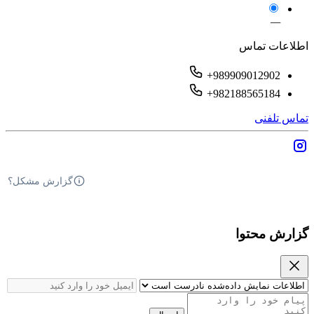
—
اطلاعات تماس
+989909012902
+982188565184
تماس تلفنی
گزارش مشکل؟
گزارش محتوا