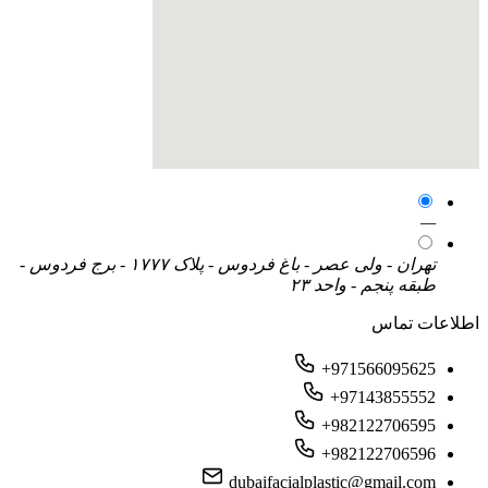
—
تهران - ولی عصر - باغ فردوس - پلاک ۱۷۷۷ - برج فردوس -
طبقه پنجم - واحد ۲۳
اطلاعات تماس
+971566095625
+97143855552
+982122706595
+982122706596
dubaifacialplastic@gmail.com