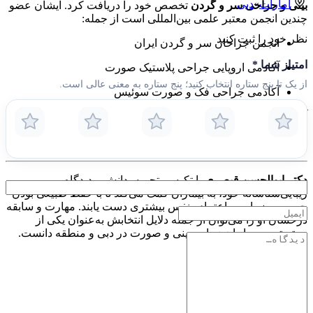
امارات
»
دبی
بینی و جراحی سر و گردن
تخصص خود را دریافت کرد. ایشان عضو
چندین انجمن معتبر علمی بین‌المللی است از جمله:
نظر خود را ثبت کنید
انجمن جراحان سر و گردن ایران
امتیاز شما
*
آکادمی اروپایی جراحی پلاستیک صورت
از یک تا پنج ستاره انتخاب کنید؛ پنج ستاره به معنی عالی است.
آکادمی جراحی فک و صورت سوئیس
آموزش بین‌المللی و شرکت مداوم او در دوره‌های تخصصی موجب
شده است تا بیمارانش در دبی از جدیدترین تکنیک‌ها و استانداردهای
جهانی جراحی زیبایی بهره‌مند شوند.
دکتر ابوالحسن قیصری
با تکیه بر تجربه، دانش و دیدگاه
زیبایی‌شناسانه خود، به بیماران کمک می‌کند تا با حفظ طبیعی بودن
چهره، به زیبایی و اعتمادبه‌نفس بیشتری دست یابند. مهارت و سابقه
درخشان او را می‌توان از جمله دلایل انتخابش به‌عنوان یکی از
معتبرترین جراحان زیبایی بینی و صورت در دبی و منطقه دانست.