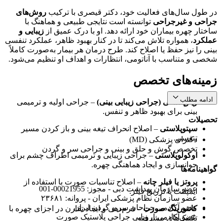
در طول سال‌های فعالیت خود، دکتر قیصری با ترکیب
روش‌های
جراحی و غیرجراحی
توانسته است نتایجی طبیعی و هماهنگ با
ساختار چهره بیماران خود ارائه دهد. او با درک عمیق از
زیبایی و
عملکرد
، همواره تلاش می‌کند تا در کنار بهبود ظاهر، عملکرد تنفسی
بینی را نیز حفظ یا اصلاح کند. طرح درمان هر بیمار به‌صورت کاملاً
شخصی و متناسب با آناتومی، انتظارات و اهداف او تنظیم می‌شود.
زمینه‌های تخصص
ادامه مطلب
رینوپلاستی (جراحی زیبایی بینی)
– جراحی اولیه و ترمیمی
بینی برای بهبود ظاهر و تنفس.
تحصیلات
سپتوپلاستی
– اصلاح انحراف تیغه بینی و باز کردن مسیر
تنفسی.
دکترای پزشکی (MD)
تخصص گوش و حلق و بینی و جراحی سر و گردن
اوکولوپلاستی
– جراحی زیبایی و ترمیمی اطراف چشم برای
جوانسازی و ایجاد هماهنگی چهره.
گواهینامه‌ها
پروتز یا فیلر چانه
– اصلاح تناسبات صورت با استفاده از
عضو سازمان بهداشت دبی - مجوز: 00021955-001
ایمپلنت یا تزریق فیلر.
عضو سازمان نظام پزشکی ایران - پروانه: ۲۳۶۸۱
عضو آکادمی جراحان سر و گردن ایران
کانتورینگ صورت
– فرم‌دهی و ایجاد تقارن در اجزای چهره با
عضو آکادمی اروپایی جراحی پلاستیک صورت
تکنیک‌های پیشرفته.