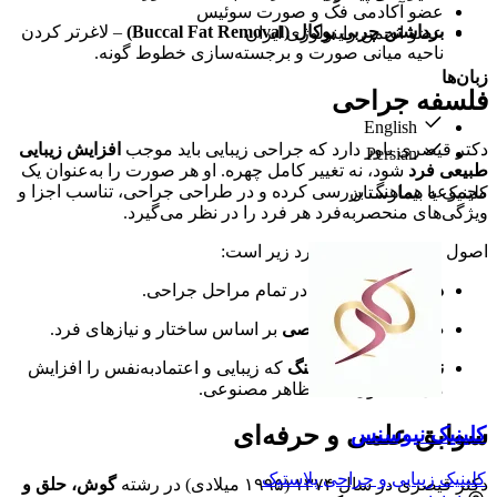
عضو آکادمی فک و صورت سوئیس
برداشتن چربی بوکال (Buccal Fat Removal)
– لاغرتر کردن
عضو انجمن راینولوژی ایران
ناحیه میانی صورت و برجسته‌سازی خطوط گونه.
زبان‌ها
فلسفه جراحی
English
دکتر قیصری باور دارد که جراحی زیبایی باید موجب
افزایش زیبایی
Persian
طبیعی فرد
شود، نه تغییر کامل چهره. او هر صورت را به‌عنوان یک
مجموعه هماهنگ بررسی کرده و در طراحی جراحی، تناسب اجزا و
کلینیک یا بیمارستان
ویژگی‌های منحصربه‌فرد هر فرد را در نظر می‌گیرد.
اصول کاری او شامل موارد زیر است:
دقت و ظرافت بالا
در تمام مراحل جراحی.
طرح درمان اختصاصی
بر اساس ساختار و نیازهای فرد.
نتایج طبیعی و هماهنگ
که زیبایی و اعتمادبه‌نفس را افزایش
می‌دهد بدون ایجاد ظاهر مصنوعی.
سوابق علمی و حرفه‌ای
کلینیک نیوسنس
کلینیک زیبایی و جراحی پلاستیک
دکتر قیصری در سال ۱۳۷۴ (۱۹۹۵ میلادی) در رشته
گوش، حلق و