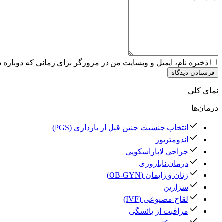
ذخیره نام، ایمیل و وبسایت من در مرورگر برای زمانی که دوباره 
فرستادن دیدگاه
نمای کلی
درمان‌ها
انتخاب جنسیت جنین قبل از بارداری (PGS)
اندومتریوز
جراحی لاپاراسکوپی
درمان ناباروری
زنان و زایمان (OB-GYN)
سزارین
لقاح مصنوعی (IVF)
مراقبت از یائسگی