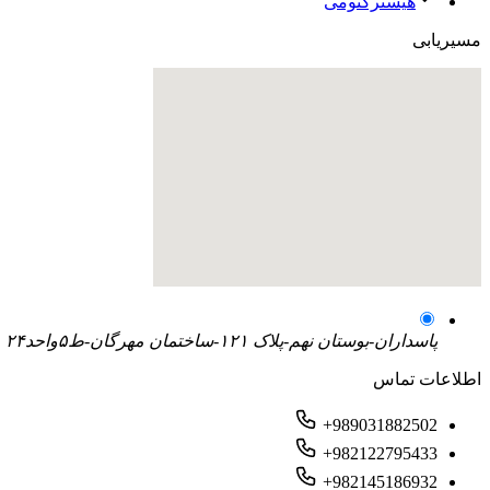
هیسترکتومی
مسیریابی
پاسداران-بوستان نهم-پلاک ۱۲۱-ساختمان مهرگان-ط۵واحد۲۴
اطلاعات تماس
+989031882502
+982122795433
+982145186932