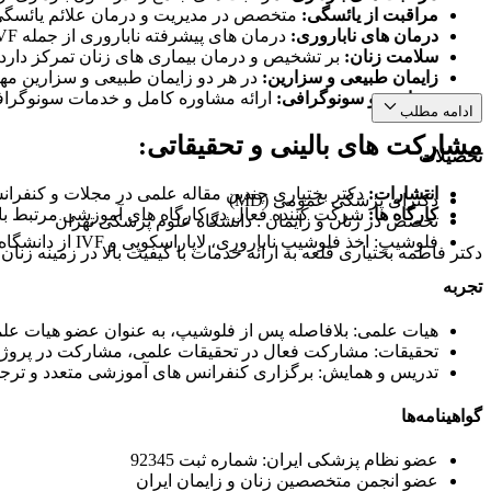
مراقبت از یائسگی:
متخصص در مدیریت و درمان علائم یائسگی
درمان های ناباروری:
درمان های پیشرفته ناباروری از جمله IVF و لاپاراسکوپی را ارائه می دهد.
سلامت زنان:
بر تشخیص و درمان بیماری های زنان تمرکز دارد.
زایمان طبیعی و سزارین:
در هر دو زایمان طبیعی و سزارین مها
مشاوره و سونوگرافی:
ارائه مشاوره کامل و خدمات سونوگراف
ادامه مطلب
مشارکت های بالینی و تحقیقاتی:
تحصیلات
انتشارات:
دکتر بختیاری چندین مقاله علمی در مجلات و کنفران
دکترای پزشکی عمومی (MD)
کارگاه ها:
شرکت کننده فعال در کارگاه های آموزشی مرتبط با ن
تخصص در زنان و زایمان : دانشگاه علوم پزشکی تهران
فلوشیپ: اخذ فلوشیپ ناباروری، لاپاراسکوپی و IVF از دانشگاه علوم پزشکی تهران در سال 1394.
دکتر فاطمه بختیاری قلعه به ارائه خدمات با کیفیت بالا در زمینه زنا
تجربه
هیات علمی: بلافاصله پس از فلوشیپ، به عنوان عضو هیات علمی دانشگاه علوم پزشکی
تحقیقات: مشارکت فعال در تحقیقات علمی، مشارکت در پروژه ه
تدریس و همایش: برگزاری کنفرانس های آموزشی متعدد و ترجمه 
گواهینامه‌ها
عضو نظام پزشکی ایران: شماره ثبت 92345
عضو انجمن متخصصین زنان و زایمان ایران