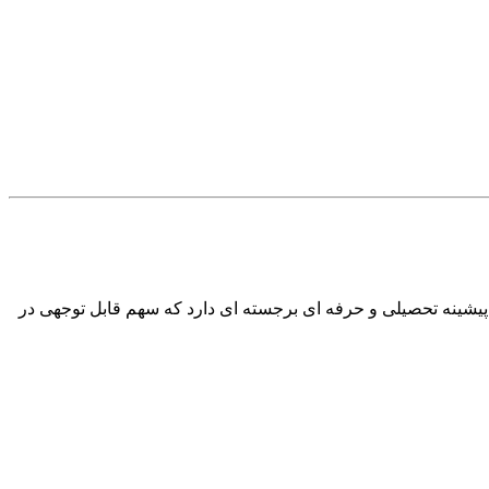
 زنان و زایمان مشهور مقیم تهران و متخصص در درمان های ناباروری، لاپاراسکوپی و IVF می باشد. او پیشینه تحصیلی و حرفه ای برجسته ای دارد که سهم قابل توجهی در