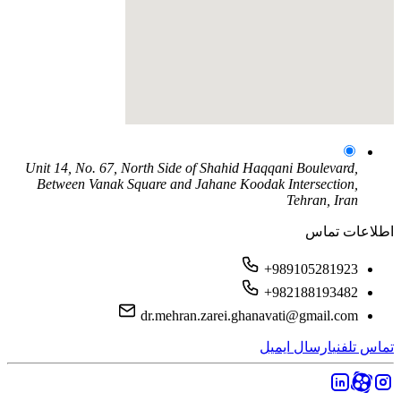
Unit 14, No. 67, North Side of Shahid Haqqani Boulevard,
Between Vanak Square and Jahane Koodak Intersection,
Tehran, Iran
اطلاعات تماس
+989105281923
+982188193482
dr.mehran.zarei.ghanavati@gmail.com
تماس تلفنی
ارسال ایمیل