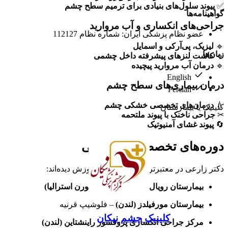
✅
پیوند سلول‌های بنیادی برای ترمیم سطح چشم
گواهینامه‌ها
جراحی‌های انکساری و آب مروارید
عضو نظام پزشکی ایران: شماره نظام 112127
🔹
لیزیک، پی‌آر‌کی و اسمایل
زبان‌ها
🔹
کاشت لنزهای پیشرفته داخل چشمی
🔹
درمان آب مروارید پیچیده
English
درمان بیماری‌های سطح چشم
Persian
💧
درمان‌های تخصصی خشکی چشم
کلینیک یا بیمارستان
✂
جراحی ناخنک با پیوند ملتحمه
🔄
پیوند غشای آمنیوتیک
دوره‌های تخصصی بین‌المللی
دکتر زارعی در معتبرترین مراکز جهان آموزش دیده‌اند:
بیمارستان رویال چشم و گوش (ملبورن استرالیا)
بیمارستان مورفیلدز (لندن)
– فلوشیپ قرنیه
کلینیک چشم نیکان
مرکز جراحی انکساری پروفسور راینشتاین (لندن)