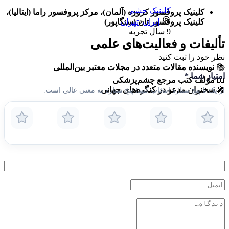
کلینیک چشم
کلینیک پروفسور کروزه (آلمان)، مرکز پروفسور راما (ایتالیا)،
ایران
»
تهران
کلینیک پروفسور تان (سنگاپور)
9
سال تجربه
تألیفات و فعالیت‌های علمی
نظر خود را ثبت کنید
📚
نویسنده مقالات متعدد در مجلات معتبر بین‌المللی
امتیاز شما
*
📖
مؤلف کتب مرجع چشم‌پزشکی
🎤
سخنران مدعو در کنگره‌های جهانی
از یک تا پنج ستاره انتخاب کنید؛ پنج ستاره به معنی عالی است.