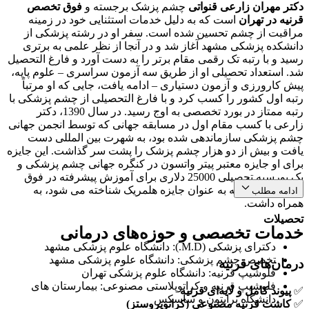
دکتر مهران زارعی قنواتی
چشم پزشک برجسته و
فوق تخصص
قرنیه در تهران
است که به دلیل خدمات استثنایی خود در زمینه
مراقبت از چشم تحسین شده است. سفر او در رشته پزشکی از
دانشکده پزشکی مشهد آغاز شد و در آنجا از نظر علمی به برتری
رسید و با رتبه تک رقمی مقام برتر را به دست آورد و فارغ التحصیل
شد. استعداد تحصیلی او از طریق سه آزمون سراسری – علوم پایه،
پیش کارورزی و آزمون دستیاری – ادامه یافت، جایی که او مرتباً
رتبه اول کشور را کسب کرد و با فارغ التحصیلی از چشم پزشکی با
رتبه ممتاز در بورد تخصصی به اوج رسید. در سال 1390، دکتر
زارعی با کسب مقام اول در مسابقه جهانی که توسط انجمن جهانی
چشم پزشکی سازماندهی شده بود، به شهرت بین المللی دست
یافت و بیش از دو هزار چشم پزشک را پشت سر گذاشت. این جایزه
برای او جایزه معتبر پیتر واتسون در کنگره جهانی چشم پزشکی و
یک بورسیه تحصیلی 25000 دلاری برای آموزش پیشرفته در فوق
تخصص قرنیه که به عنوان جایزه هلمریک شناخته می شود، به
ادامه مطلب
همراه داشت.
تحصیلات
خدمات تخصصی و حوزه‌های درمانی
دکترای پزشکی (M.D.): دانشگاه علوم پزشکی مشهد
تخصص چشم پزشکی: دانشگاه علوم پزشکی مشهد
درمان‌های قرنیه
فلوشیپ قرنیه: دانشگاه علوم پزشکی تهران
فلوشیپ قرنیه و کراتوپلاستی مصنوعی: بیمارستان های
✅
پیوند کامل و لایه‌ای قرنیه
دانشگاه برایتون و ساسکس
✅
کاشت قرنیه مصنوعی (کراتوپروستز)