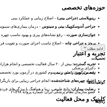
حوزه‌های تخصصی
رینوپلاستی (جراحی بینی)
– اصلاح زیبایی و عملکرد بینی
جراحی آندوسکوپیک بینی و سینوس
– درمان بیماری‌های سینوسی
جوان‌سازی صورت
– رفع نشانه‌های پیری و بهبود تناسب چهره
پروتز و جراحی چانه
– اصلاح تناسب اجزای صورت و تقویت فرم
ادامه مطلب
تجربه و اعتبار
تحصیلات
تجربه گسترده:
بیش از ۲۰ سال فعالیت تخصصی و انجام هزاران عمل موفقیت‌آمیز
دکترای پزشکی
رتبه برتر بورد:
کسب رتبه سوم کشوری در آزمون بورد تخصصی 
تخصص گوش و حلق و بینی
اعتماد چهره‌های شناخته‌شده:
انجام جراحی زیبایی برای بازیگرا
گواهینامه‌ها
رضایت بیماران:
نتایج طبیعی، زیبا و هماهنگ با ویژگی‌های فردی
عضو سازمان نظام پزشکی ایران: شماره پروانه ۶۱۸۹۸
کلینیک و محل فعالیت
زبان‌ها