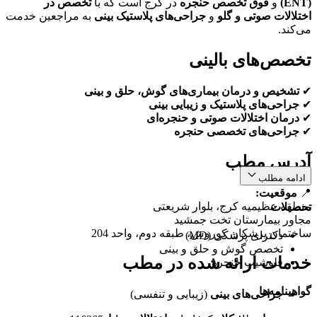
(ENT)
و
فوق تخصص حنجره
در کرج است که با
تخصص در
اختلالات صوتی و گلو
و
جراحی‌های پلاستیک بینی
به مراجعین خدمت
می‌کند.
تخصص‌های بالینی
✔
تشخیص و درمان بیماری‌های گوش، حلق و بینی
✔
جراحی‌های پلاستیک و زیبایی بینی
✔
درمان اختلالات صوتی و حنجره‌ای
✔
جراحی‌های تخصصی حنجره
آدرس مطب
ادامه مطلب
📍
موقعیت:
منطقه عظیمیه کرج، بلوار شریعتی
تحصیلات
مجاور بیمارستان تخت جمشید
ساختمان پزشکان کوروش، طبقه دوم، واحد 204
دکترای پزشکی (MD)
تخصص گوش و حلق و بینی
خدمات ارائه شده در مطب
فلوشیپ حنجره
گواهینامه‌ها
جراحی‌های بینی
(زیبایی و تنفسی)