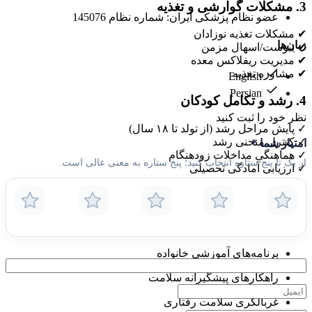
3. مشکلات گوارشی و تغذیه
عضو نظام پزشکی ایران: شماره نظام 145076
✔ مشکلات تغذیه نوزادان
زبان‌ها
✔ یبوست/اسهال مزمن
✔ مدیریت ریفلاکس معده
✔ مشاوره تغذیه
English
Persian
4. رشد و تکامل کودکان
نظر خود را ثبت کنید
✓ پایش مراحل رشد (از تولد تا ۱۸ سال)
✓ کنترل منحنی رشد
امتیاز شما
*
✓ هماهنگی مداخلات زودهنگام
از یک تا پنج ستاره انتخاب کنید؛ پنج ستاره به معنی عالی است.
✓ ارزیابی آمادگی تحصیلی
رویکرد بیمارمحور
محیط مطب دوست‌دار کودک
برنامه‌های آموزشی خانواده
راهکارهای پیشگیرانه سلامت
غربالگری سلامت رفتاری