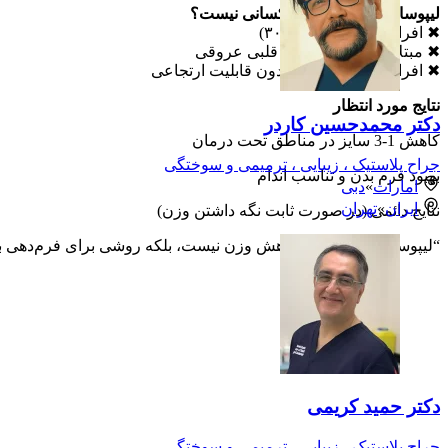
لیپوساکشن مناسب چه کسانی نیست؟
✖ افراد چاق (BMI بالای ۳۰)
✖ مبتلایان به بیماری‌های قلبی عروقی
✖ افراد با پوست شل و بدون قابلیت ارتجاعی
نتایج مورد انتظار
دکتر محمدحسین کاردر
کاهش 1-3 سایز در مناطق تحت درمان
جراح پلاستیک ، زیبایی ، ترمیمی و سوختگی
بهبود فرم بدن و تناسب اندام
امارات
»
دبی
ایران
»
تهران
نتایج دائمی (در صورت ثابت نگه داشتن وزن)
“لیپوساکشن جایگزین کاهش وزن نیست، بلکه روشی برای فرم‌دهی ب
دکتر حمید کریمی
جراح پلاستیک ، زیبایی ، ترمیمی و سوختگی