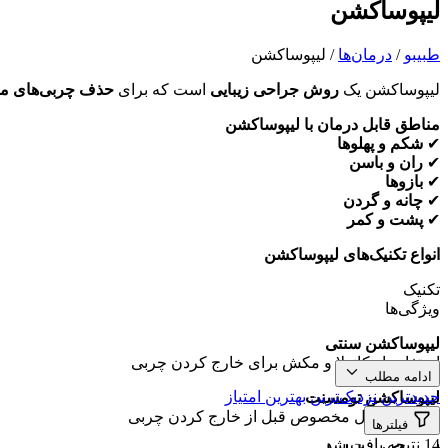
لیپوساکشن
طبیبو
/
درمان‌ها
/
لیپوساکشن
لیپوساکشن یک
روش جراحی زیبایی
است که برای
حذف چربی‌های م
مناطق قابل درمان با لیپوساکشن
✔
شکم و پهلوها
✔
ران و باسن
✔
بازوها
✔
چانه و گردن
✔
پشت و کمر
انواع تکنیک‌های لیپوساکشن
تکنیک
ویژگی‌ها
لیپوساکشن سنتی
استفاده از کانولا و مکش برای خارج کردن چربی
ادامه مطلب
جدیدترین
نزدیک‌ترین
بهترین امتیاز
لیپوساکشن تومسنت
تزریق محلول مخصوص قبل از خارج کردن چربی
فیلترها
14 نتیجه یافت شد