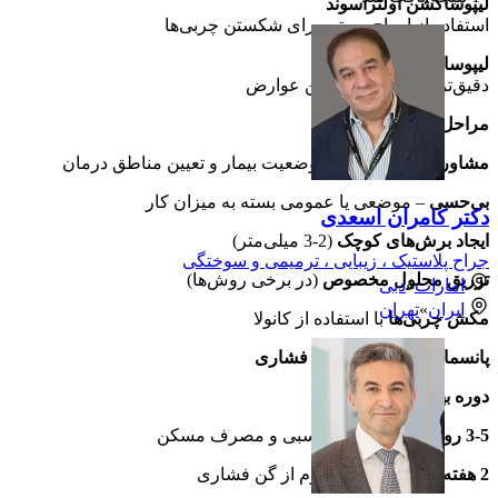
لیپوساکشن اولتراسوند
استفاده از امواج صوتی برای شکستن چربی‌ها
لیپوساکشن لیزری
دقیق‌ترین روش با کمترین عوارض
مراحل انجام لیپوساکشن
مشاوره اولیه
– بررسی وضعیت بیمار و تعیین مناطق درمان
بی‌حسی
– موضعی یا عمومی بسته به میزان کار
دکتر کامران اسعدی
ایجاد برش‌های کوچک
(2-3 میلی‌متر)
جراح پلاستیک ، زیبایی ، ترمیمی و سوختگی
تزریق محلول مخصوص
(در برخی روش‌ها)
امارات
»
دبی
ایران
»
تهران
مکش چربی‌ها
با استفاده از کانولا
پانسمان و استفاده از گن فشاری
دوره بهبودی پس از عمل
3-5 روز اول
: استراحت نسبی و مصرف مسکن
2 هفته اول
: استفاده مداوم از گن فشاری