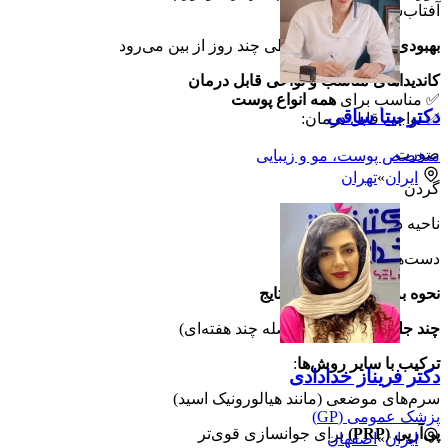
آفتاب‌سوختگی)
بهبودی:
قرمزی پوست طی چند روز از بین می‌رود
کاندیداهای مناسب و نواحی قابل درمان
✅ مناسب برای
همه انواع پوست
دکتر بیتا ساقی
✅ نواحی قابل درمان:
صورت
متخصص پوست، مو و زیبایی
ایران
»
تهران
گردن
ناحیه دکلته (سینه)
دست‌ها
نحوه به حداکثر رساندن نتایج
چند جلسه درمانی
(با فاصله چند هفته‌ای)
ترکیب با سایر روش‌ها
:
دکتر فریناز خدادادی
سرم‌های موضعی (مانند هیالورونیک اسید)
پزشک عمومی (GP)
پی‌آرپی (PRP)
برای جوانسازی قوی‌تر
ایران
»
اصفهان