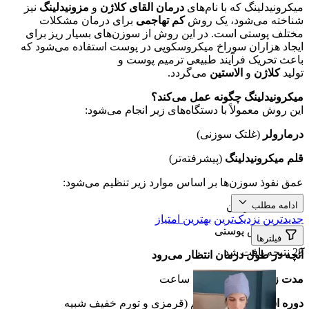
میکرونیدلینگ که با نام‌های
درمان القای کلاژن
و
مزونیدلینگ
نیز
شناخته می‌شود، یک روش
کم تهاجمی
برای درمان مشکلات
مختلف پوستی است. در این روش از سوزن‌های بسیار ریز برای
ایجاد هزاران سوراخ میکروسکوپی در پوست استفاده می‌شود که
باعث تحریک فرآیند طبیعی ترمیم پوست و
تولید
کلاژن
و
الاستین
می‌گردد.
میکرونیدلینگ چگونه عمل می‌کند؟
این روش معمولاً با دستگاه‌های زیر انجام می‌شود:
درمارولر
(غلتک سوزنی)
قلم میکرونیدلینگ
(پیشرفته‌تر)
عمق نفوذ سوزن‌ها بر اساس موارد زیر تنظیم می‌شود:
ادامه مطلب
ناحیه تحت درمان
جدیدترین
نزدیک‌ترین
بهترین امتیاز
مشکل خاص پوستی
فیلترها
28 نتیجه یافت شد
آنچه در طول درمان انتظار می‌رود
مدت زمان:
30 دقیقه تا 1 ساعت
دوره استراحت:
بسیار کم (قرمزی و تورم خفیف شبیه