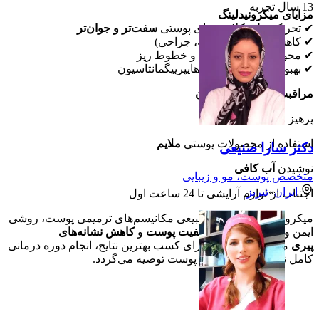
13
سال تجربه
مزایای میکرونیدلینگ
✔ تحریک تولید کلاژن برای پوستی
سفت‌تر و جوان‌تر
✔ کاهش
جوشگاه‌ها
(آکنه، جراحی)
✔ محو شدن
چین‌وچروک
و خطوط ریز
✔ بهبود
لک‌های پوستی
و هایپرپیگمانتاسیون
مراقبت‌های پس از درمان
پرهیز از
مواجهه با آفتاب
استفاده از محصولات پوستی
ملایم
دکتر سارا صنیعی
نوشیدن
آب کافی
متخصص پوست، مو و زیبایی
ایران
»
تبریز
اجتناب از لوازم آرایشی تا 24 ساعت اول
میکرونیدلینگ با تحریک طبیعی مکانیسم‌های ترمیمی پوست، روشی
ایمن و مؤثر برای
بهبود کیفیت پوست
و
کاهش نشانه‌های
پیری
محسوب می‌شود. برای کسب بهترین نتایج، انجام دوره درمانی
کامل تحت نظر متخصص پوست توصیه می‌گردد.