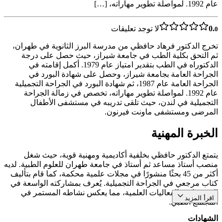
عام 1992. لمواصلة تطوير مهاراته، […]
0.
لا توجد تعليقات
0
تخرج الدكتور فرهاد حافظي من مدرسة البرز الثانوية في طهران،
ثم التحق بكلية الطب في جامعة شيراز، حيث حصل على درجة
الدكتوراه في الطب بتقدير امتياز عام 1979. أكمل إقامته في
الجراحة العامة بجامعة شيراز، وحصل على شهادة البورد في
الجراحة العامة عام 1987، ثم شهادة البورد في الجراحة التجميلية
عام 1992. لمواصلة تطوير مهاراته، تخصص في زمالة الجراحة
التجميلية في لندن، حيث تلقى تدريبه في مستشفى الأطفال
المرضى ومستشفى ماونت فيرنون.
الخبرة المهنية
يتمتع الدكتور حافظي بخلفية أكاديمية ومهنية قوية، حيث شغل
منصب أستاذ مساعد ثم أستاذ في جامعة طهران للعلوم الطبية. لديه
أكثر من 45 بحثًا منشورًا في مجلات علمية محكمة، كما قام بتأليف
كتاب مرجعي في الجراحة التجميلية. يُعرف بمشاركته الواسعة في
المؤتمرات والفعاليات العلمية، مما يعكس نشاطه المستمر في
اقرأ المزيد
المجتمع الطبي.
الشهادات