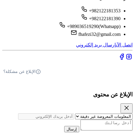
+982122181353
+982122181390
+989036519290(Whatsapp)
fhafezi32@gmail.com
اتصل الآن
إرسال بريد إلكتروني
الإبلاغ عن مشكلة؟
الإبلاغ عن محتوى
إرسال