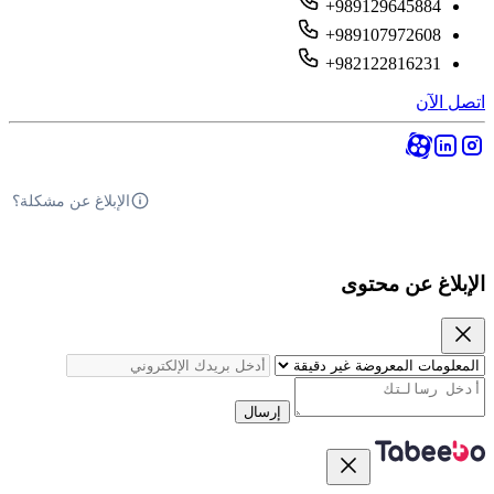
+989129645884
+989107972608
+982122816231
اتصل الآن
الإبلاغ عن مشكلة؟
الإبلاغ عن محتوى
إرسال