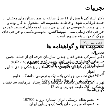
تجربیات
دکتر آسترکی با بیش از 11 سال سابقه در بیمارستان های مختلف از
جمله فرقانی، شهدا و فاطمه معصومه قم مشغول به کار بوده و
دارای مطب خصوصی در تهران می باشد. او به دلیل تخصص خود در
جراحی های زیبایی بینی، لیپوساکشن، ابدومینوپلاستی و جراحی های
بزرگ کردن سینه مشهور است.
ادامه مطلب
عضویت ها و گواهینامه ها
تحصیلات
دکتر آسترکی عضو فعال چندین سازمان حرفه ای از جمله انجمن
جراحان پلاستیک و زیبایی ایران است که بر تعهد وی به بالاترین
مدرک پزشکی: دانشگاه علوم پزشکی اصفهان
استانداردها در جراحی پلاستیک تاکید دارد.
تخصص جراحی عمومی: دانشگاه علوم پزشکی جندی شاپور
اهواز
آدرس
فوق تخصص جراحی پلاستیک و ترمیمی: دانشگاه علوم
پزشکی تهران از سال 1393 تا 1396
تهران، فرمانیه، بین باشگاه فرمانیه و بیمارستان فرمانیه، ساختمان
پزشکان 241، طبقه چهارم، واحد 12
گواهینامه‌ها
عضو نظام پزشکی ایران: شماره پروانه 107905
عضو انجمن جراحان پلاستیک و زیبایی ایران