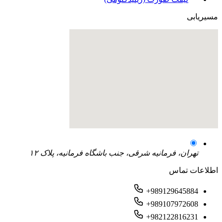
مسیریابی
تهران، فرمانیه شرقی، جنب باشگاه فرمانیه، پلاک ۱۲
اطلاعات تماس
+989129645884
+989107972608
+982122816231