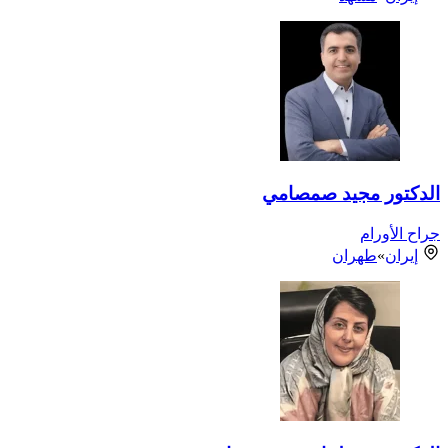
الدكتور مجيد صمصامي
جراح الأورام
إيران
»
طهران