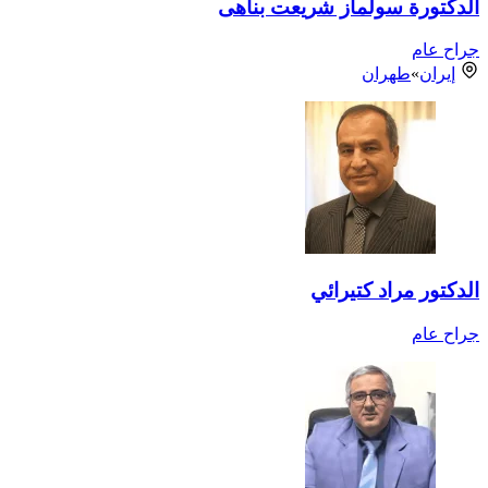
الدكتورة سولماز شريعت بناهی
جراح عام
إيران
»
طهران
الدكتور مراد كتيرائي
جراح عام