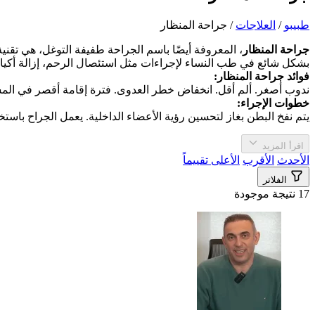
طبیبو
/
العلاجات
/
جراحة المنظار
جراحة المنظار
، المعروفة أيضًا باسم الجراحة طفيفة التوغل، هي تقن
بشكل شائع في طب النساء لإجراءات مثل استئصال الرحم، إزالة أكياس 
فوائد جراحة المنظار:
ندوب أصغر. ألم أقل. انخفاض خطر العدوى. فترة إقامة أقصر في المست
خطوات الإجراء:
يتم نفخ البطن بغاز لتحسين رؤية الأعضاء الداخلية. يعمل الجراح باستخ
اقرأ المزيد
الأحدث
الأقرب
الأعلى تقييماً
الفلاتر
17 نتيجة موجودة