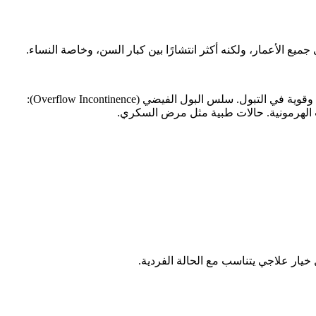
ع الأعمار، ولكنه أكثر انتشارًا بين كبار السن، وخاصة النساء.
(Stress Incontinence): يحدث أثناء الأنشطة مثل السعال أو رفع الأشياء الثقيلة. سلس البول الإلحاحي (Urge Incontinence): يتميز برغبة مفاجئة وقوية في التبول. سلس البول الفيضي (Overflow Incontinence):
ت الهرمونية. حالات طبية مثل مرض السكري.
 خيار علاجي يتناسب مع الحالة الفردية.