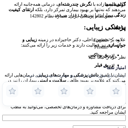
دکتر حاجی زاده با
نگرش چندرشته‌ای
، درمانی همه‌جانبه ارائه
گواهینامه‌ها
می‌دهند که نه‌تنها بر بهبود بیماری تمرکز دارد، بلکه
ارتقای کیفیت
زندگی
بیماران را نیز هدف قرار می‌دهد.
عضو نظام پزشکی ایران: شماره نظام 142802
پزشکی زیبایی:
زبان‌ها
علاوه بر تخصص داخلی، دکتر حاجیزاده در زمینه
زیبایی و
English
جوانسازی
نیز فعالیت دارند و خدمات زیر را ارائه می‌کنند:
Persian
تزریق بوتاکس
نظر خود را ثبت کنید
تزریق فیلر
امتیاز شما
*
ایشان با تلفیق
دانش پزشکی و مهارت‌های زیبایی
، درمان‌هایی ارائه
از یک تا پنج ستاره انتخاب کنید؛ پنج ستاره به معنی عالی است.
می‌کنند که علاوه بر بهبود ظاهر،
سلامت و ایمنی
بیماران را نیز در
اولویت قرار می‌دهد.
دکتر حاجی زاده با تعهد به
ارائه بهترین خدمات پزشکی و زیبایی
،
یکی از
پزشکان مورد اعتماد و محبوب
در تهران محسوب می‌شوند.
برای دریافت مشاوره و درمان‌های تخصصی، می‌توانید به مطب
ایشان مراجعه کنید.