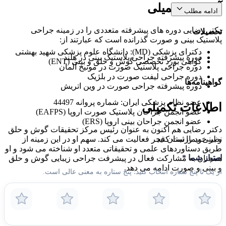
آموزش تکمیلی
ادامه مطلب
دکتر رضایی دوره های پیشرفته متعددی را در زمینه جراحی
تحصیلات
پلاستیک بینی و صورت گذرانده است که عبارتند از:
دکترای پزشکی (MD): دانشگاه علوم پزشکی شهید بهشتی
دوره پیشرفته جراحی پلاستیک بینی در هلند
گواهی بورد تخصصی گوش و حلق و بینی (ENT)
دوره جراحی پلاستیک صورت در مونیخ آلمان
دوره جراحی لیفت صورت در بلژیک
گواهینامه‌ها
دوره پیشرفته جراحی صورت در وین اتریش
عضو نظام پزشکی ایران: شماره پروانه 44497
اطلاعات تکمیلی
عضو انجمن جراحان پلاستیک صورت اروپا (EAFPS)
عضو انجمن جراحان بینی اروپا (ERS)
دکتر رضایی هم اکنون به عنوان رئیس مرکز تحقیقات گوش و حلق
نظر خود را ثبت کنید
و بینی بیمارستان فجر فعالیت می کند. سهم او در این زمینه از
طریق دستاوردهای علمی و تحقیقاتی متعدد او شناخته می شود و او
امتیاز شما
*
همچنان به مشارکت فعال در پیشرفت جراحی زیبایی گوش و حلق
و بینی و صورت ادامه می دهد.
از یک تا پنج ستاره انتخاب کنید؛ پنج ستاره به معنی عالی است.