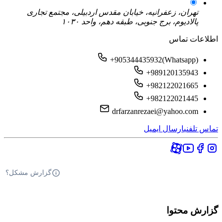
تهران، زعفرانیه، خیابان مقدس اردبیلی، مجتمع تجاری
پالادیوم، برج جنوبی، طبقه دهم، واحد ۱۰۳۰
اطلاعات تماس
+905344435932(Whatsapp)
+989120135943
+982122021665
+982122021445
drfarzanrezaei@yahoo.com
تماس تلفنی
ارسال ایمیل
گزارش مشکل؟
گزارش محتوا