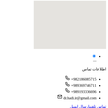
—
اطلاعات تماس
+982186085715
+989369746711
+989193336696
dr.hadi.ir@gmail.com
تماس تلفنی
ارسال ایمیل