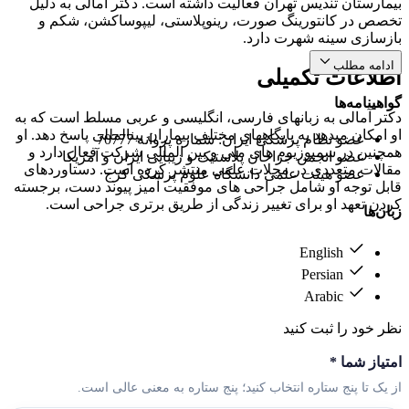
بیمارستان تندیس تهران فعالیت داشته است. دکتر امالی به دلیل
تخصص در کانتورینگ صورت، رینوپلاستی، لیپوساکشن، شکم و
بازسازی سینه شهرت دارد.
ادامه مطلب
اطلاعات تکمیلی
گواهینامه‌ها
دکتر آمالی به زبانهای فارسی، انگلیسی و عربی مسلط است که به
او امکان میدهد به پایگاههای مختلف بیماران بینالمللی پاسخ دهد. او
عضو نظام پزشکی ایران: شماره پروانه 70777
همچنین در سمپوزیوم های ملی و بین المللی شرکت فعال دارد و
عضو انجمن جراحان پلاستیک و زیبایی ایران و آمریکا
مقالات متعددی در مجلات علمی منتشر کرده است. دستاوردهای
عضو هیئت علمی دانشگاه علوم پزشکی کرج
قابل توجه او شامل جراحی های موفقیت آمیز پیوند دست، برجسته
کردن تعهد او برای تغییر زندگی از طریق برتری جراحی است.
زبان‌ها
English
Persian
Arabic
نظر خود را ثبت کنید
امتیاز شما
*
از یک تا پنج ستاره انتخاب کنید؛ پنج ستاره به معنی عالی است.