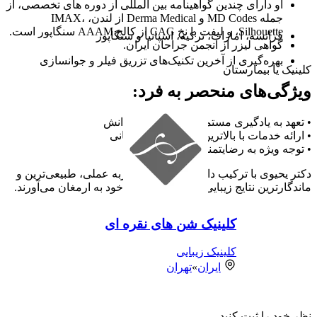
او دارای چندین گواهینامه بین المللی از دوره های تخصصی، از
جمله MD Codes و Derma Medical از لندن، IMAX،
Silhouette، و لیفت با نخ CAG از کالج AAAM سنگاپور است.
فرانسه، امارات، ترکیه، اسپانیا و سنگاپور
گواهی لیزر از انجمن جراحان ایران.
بهره‌گیری از آخرین تکنیک‌های تزریق فیلر و جوانسازی
کلینیک یا بیمارستان
ویژگی‌های منحصر به فرد:
• تعهد به یادگیری مستمر و به‌روزرسانی دانش
• ارائه خدمات با بالاترین استانداردهای جهانی
• توجه ویژه به رضایتمندی بیماران
دکتر یحیوی با ترکیب دانش تخصصی و تجربه عملی، طبیعی‌ترین و
ماندگارترین نتایج زیبایی را برای مراجعان خود به ارمغان می‌آورند.
کلینیک شن های نقره ای
کلینیک زیبایی
ایران
»
تهران
نظر خود را ثبت کنید