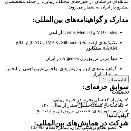
سابقه‌ای درخشان در حوزه‌های مختلف زیبایی، از جمله متخصصان
پیشرو در ایران به شمار می‌روند.
مدارک و گواهینامه‌های بین‌المللی:
MD Codes و Derma Medical از لندن
تکنیک‌های لیفت نخ (IMAX، Silhouette و CAG) از کالج
AAAM سنگاپور
تنها مربی تزریق ژل Algeness در ایران
گواهینامه‌های لیزر و روش‌های تهاجمی/غیرتهاجمی از انجمن
جراحان ایران
ادامه مطلب
سوابق حرفه‌ای:
تحصیلات
✔ بیش از ۱۳ سال تجربه در حوزه زیبایی
دکترای پزشکی (MD)
✔ فعالیت در کلینیک سیلور سندز از سال ۱۴۰۰
✔ مدرس دوره‌های تخصصی تزریق ژل و لیفت نخ
گواهینامه‌ها
شرکت در همایش‌های بین‌المللی:
عضو نظام پزشکی ایران: شماره نظام 103083