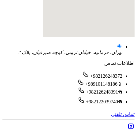
تهران، فرمانیه، خیابان ثروتی، کوچه صیرفیان، پلاک ۲
اطلاعات تماس
+982126248372
+989101148186📱
+982126248391☎️
+982122039740☎️
تماس تلفنی