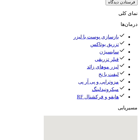
فرستادن دیدگاه
نمای کلی
درمان‌ها
بازسازی پوست با لیزر
تزریق بوتاکس
سابسیژن
فیلر تزریقی
لیزر موهای زائد
لیفت با نخ
مزوتراپی و پی آر پی
میکرونیدلینگ
هایفو و فرکشنال RF
مسیریابی